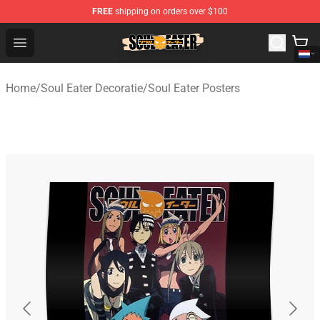
FREE
shipping on orders over $100
Soul Eater Store - Official Soul Eater Merchandise Shop
Open menu
Home
/
Soul Eater Decoratie
/
Soul Eater Posters