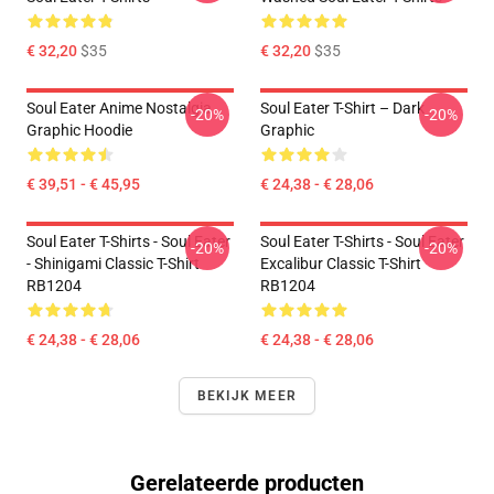
€ 32,20
$35
€ 32,20
$35
Soul Eater Anime Nostalgia
Soul Eater T-Shirt – Dark
-20%
-20%
Graphic Hoodie
Graphic
€ 39,51 - € 45,95
€ 24,38 - € 28,06
Soul Eater T-Shirts - Soul Eater
Soul Eater T-Shirts - Soul Eater
-20%
-20%
- Shinigami Classic T-Shirt
Excalibur Classic T-Shirt
RB1204
RB1204
€ 24,38 - € 28,06
€ 24,38 - € 28,06
BEKIJK MEER
Gerelateerde producten