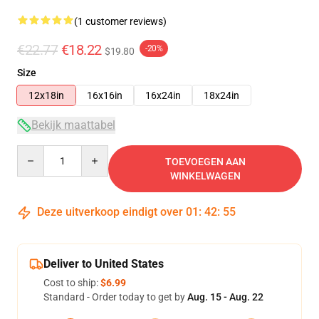
(1 customer reviews)
€22.77
€18.22
-20%
$19.80
Size
12x18in
16x16in
16x24in
18x24in
Bekijk maattabel
Quantity
TOEVOEGEN AAN
WINKELWAGEN
Deze uitverkoop eindigt over
01
:
42
:
55
Deliver to United States
Cost to ship:
$6.99
Standard - Order today to get by
Aug. 15 - Aug. 22