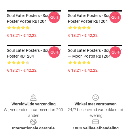
Soul Eater Posters - Soul Eater
Soul Eater Posters - Soul Eater
-20%
-20%
Poster Poster RB1204
Poster Poster RB1204
€ 18,21 - € 42,22
€ 18,21 - € 42,22
Soul Eater Posters - Soul Eater
Soul Eater Posters - Soul Eater
-20%
-20%
Poster RB1204
--- Moon Poster RB1204
€ 18,21 - € 42,22
€ 18,21 - € 42,22
Footer
Wereldwijde verzending
Winkel met vertrouwen
Wij verzenden naar meer dan 200
24/7 beschermd van klikken tot
landen
levering
Internationale garantie
100% veilige afhandeling