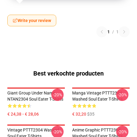
Write your review
1
/
1
Best verkochte producten
Giant Group Under Name
Manga Vintage PTTT2304
-20%
-20%
NTAN2304 Soul Eater T-Shirts
Washed Soul Eater T-Shirts
€ 24,38 - € 28,06
€ 32,20
$35
Vintage PTTT2304 Washed
Anime Graphic PTTT2304
-20%
-20%
Soul Eater T-Shirts
Washed Soul Eater T-Shirts