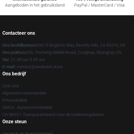
Aangeboden in het gebruiksland
PayPal / MasterCard / Visa
Contacteer ons
Ons hoofdkantoor
59615 Brighton Way, Beverly Hills, CA 90210, US
Ons pakhuis
200, Yincheng Middle Road, Conghua, Shanghai, CN
Uur
: 21.00 uur 5.00 uur
E-mail
: contact@souleater.store
Ons bedrijf
Over ons
Algemene voorwaarden
Privacybeleid
DMCA - Auteursrechtbeleid
CA SB657: Transparantiewet voor de toeleveringsketen
Onze steun
Verzend- en leveringsbeleid