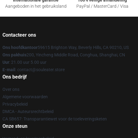
Internationale garantie
100% veilige afhandeling
Aangeboden in het gebruiksland
PayPal / MasterCard / Visa
Contacteer ons
Ons hoofdkantoor
59615 Brighton Way, Beverly Hills, CA 90210, US
Ons pakhuis
200, Yincheng Middle Road, Conghua, Shanghai, CN
Uur
: 21.00 uur 5.00 uur
E-mail
: contact@souleater.store
Ons bedrijf
Over ons
Algemene voorwaarden
Privacybeleid
DMCA - Auteursrechtbeleid
CA SB657: Transparantiewet voor de toeleveringsketen
Onze steun