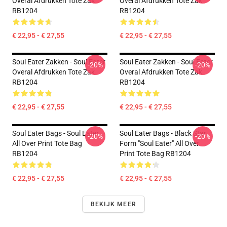
Overal Afdrukken Tote Zak
Overal Afdrukken Tote Zak
RB1204
RB1204
€ 22,95 - € 27,55
€ 22,95 - € 27,55
Soul Eater Zakken - Soul Eater
Soul Eater Zakken - Soul Eater
-20%
-20%
Overal Afdrukken Tote Zak
Overal Afdrukken Tote Zak
RB1204
RB1204
€ 22,95 - € 27,55
€ 22,95 - € 27,55
Soul Eater Bags - Soul Eater
Soul Eater Bags - Black Star
-20%
-20%
All Over Print Tote Bag
Form "Soul Eater" All Over
RB1204
Print Tote Bag RB1204
€ 22,95 - € 27,55
€ 22,95 - € 27,55
BEKIJK MEER