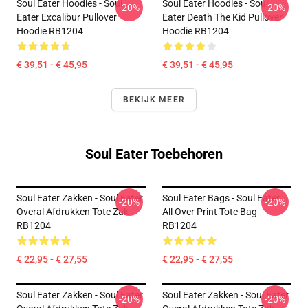
Soul Eater Hoodies - Soul
Soul Eater Hoodies - Soul
-20%
-20%
Eater Excalibur Pullover
Eater Death The Kid Pullover
Hoodie RB1204
Hoodie RB1204
€ 39,51 - € 45,95
€ 39,51 - € 45,95
BEKIJK MEER
Soul Eater Toebehoren
Soul Eater Zakken - Soul Eater
Soul Eater Bags - Soul Eater
-20%
-20%
Overal Afdrukken Tote Zak
All Over Print Tote Bag
RB1204
RB1204
€ 22,95 - € 27,55
€ 22,95 - € 27,55
Soul Eater Zakken - Soul Eater
Soul Eater Zakken - Soul Eater
-20%
-20%