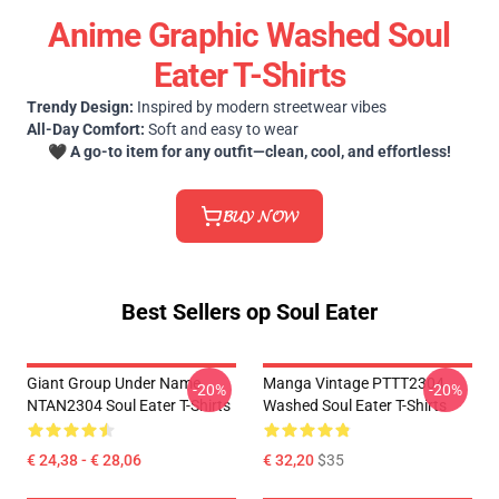
Anime Graphic Washed Soul
Eater T-Shirts
Trendy Design:
Inspired by modern streetwear vibes
All-Day Comfort:
Soft and easy to wear
🖤
A go-to item for any outfit—clean, cool, and effortless!
𝓑𝓤𝓨 𝓝𝓞𝓦
Best Sellers op Soul Eater
Giant Group Under Name
Manga Vintage PTTT2304
-20%
-20%
NTAN2304 Soul Eater T-Shirts
Washed Soul Eater T-Shirts
€ 24,38 - € 28,06
€ 32,20
$35