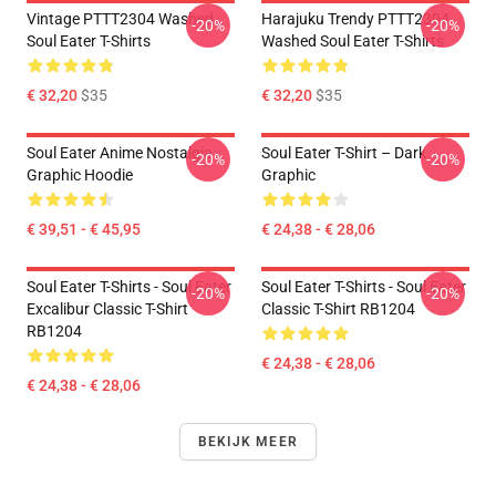
Vintage PTTT2304 Washed
Harajuku Trendy PTTT2304
-20%
-20%
Soul Eater T-Shirts
Washed Soul Eater T-Shirts
€ 32,20
$35
€ 32,20
$35
Soul Eater Anime Nostalgia
Soul Eater T-Shirt – Dark
-20%
-20%
Graphic Hoodie
Graphic
€ 39,51 - € 45,95
€ 24,38 - € 28,06
Soul Eater T-Shirts - Soul Eater
Soul Eater T-Shirts - Soul Eater
-20%
-20%
Excalibur Classic T-Shirt
Classic T-Shirt RB1204
RB1204
€ 24,38 - € 28,06
€ 24,38 - € 28,06
BEKIJK MEER