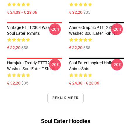
€ 24,38 - € 28,06
€ 32,20
$35
Vintage PTTT2304 Washed
Anime Graphic PTTT2304
-20%
-20%
Soul Eater T-Shirts
Washed Soul Eater T-Shirts
€ 32,20
$35
€ 32,20
$35
Harajuku Trendy PTTT2304
Soul Eater Inspired Halloween
-20%
-20%
Washed Soul Eater T-Shirts
Anime Shirt
€ 32,20
$35
€ 24,38 - € 28,06
BEKIJK MEER
Soul Eater Hoodies