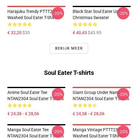
Harajuku Trendy PTTT2304
Black Star Soul Eater Ugly
-20%
-20%
Washed Soul Eater T-Shirts
Christmas Sweater
€ 32,20
$35
€ 40,43
$43.95
BEKIJK MEER
Soul Eater T-shirts
Anime Soul Eater Tee
Giant Group Under Name
-20%
-20%
NTAN2304 Soul Eater T-Shirts
NTAN2304 Soul Eater T-Shirts
€ 24,38 - € 28,06
€ 24,38 - € 28,06
Manga Soul Eater Tee
Manga Vintage PTTT2304
-20%
-20%
NTAN2304 Soul Eater T-Shirts
Washed Soul Eater T-Shirts