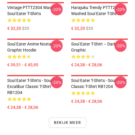
Vintage PTTT2304 Washed
Harajuku Trendy PTTT2304
-20%
-20%
Soul Eater T-Shirts
Washed Soul Eater T-Shirts
€ 32,20
$35
€ 32,20
$35
Soul Eater Anime Nostalgia
Soul Eater T-Shirt – Dark
-20%
-20%
Graphic Hoodie
Graphic
€ 39,51 - € 45,95
€ 24,38 - € 28,06
Soul Eater T-Shirts - Soul Eater
Soul Eater T-Shirts - Soul Eater
-20%
-20%
Excalibur Classic T-Shirt
Classic T-Shirt RB1204
RB1204
€ 24,38 - € 28,06
€ 24,38 - € 28,06
BEKIJK MEER