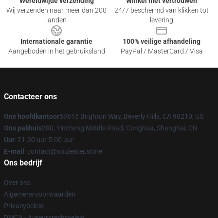
Wereldwijde verzending
Winkel met vertrouwen
Wij verzenden naar meer dan 200
24/7 beschermd van klikken tot
landen
levering
Internationale garantie
100% veilige afhandeling
Aangeboden in het gebruiksland
PayPal / MasterCard / Visa
Contacteer ons
Ons hoofdkantoor
59615 Brighton Way, Beverly Hills, CA 90210, US
Ons pakhuis
200, Yincheng Middle Road, Conghua, Shanghai, CN
Uur
: 21.00 uur 5.00 uur
E-mail
: contact@souleater.store
Ons bedrijf
Over ons
Algemene voorwaarden
Privacybeleid
DMCA - Auteursrechtbeleid