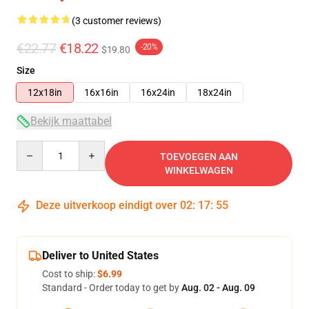
(3 customer reviews)
€22.77
€18.22
-20%
$19.80
Size
12x18in
16x16in
16x24in
18x24in
Bekijk maattabel
Quantity
TOEVOEGEN AAN
WINKELWAGEN
Deze uitverkoop eindigt over
02
:
17
:
54
Deliver to United States
Cost to ship:
$6.99
Standard - Order today to get by
Aug. 02 - Aug. 09