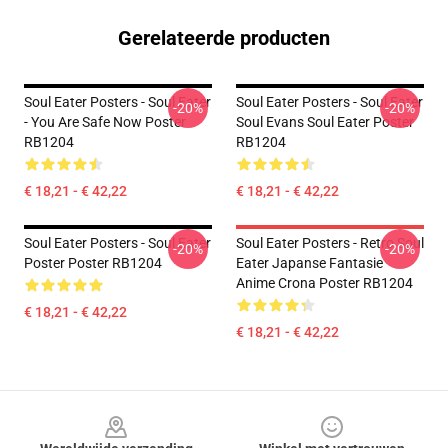
Gerelateerde producten
Soul Eater Posters - Soul Eater
Soul Eater Posters - Soul Eater
-20%
-20%
- You Are Safe Now Poster
Soul Evans Soul Eater Poster
RB1204
RB1204
€ 18,21 - € 42,22
€ 18,21 - € 42,22
Soul Eater Posters - Soul Eater
Soul Eater Posters - Retro Soul
-20%
-20%
Poster Poster RB1204
Eater Japanse Fantasie
Anime Crona Poster RB1204
€ 18,21 - € 42,22
€ 18,21 - € 42,22
Footer