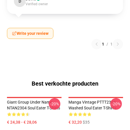
D
Verified owner
Write your review
1
/
1
Best verkochte producten
Giant Group Under Name
Manga Vintage PTTT2304
-20%
-20%
NTAN2304 Soul Eater T-Shirts
Washed Soul Eater T-Shirts
€ 24,38 - € 28,06
€ 32,20
$35