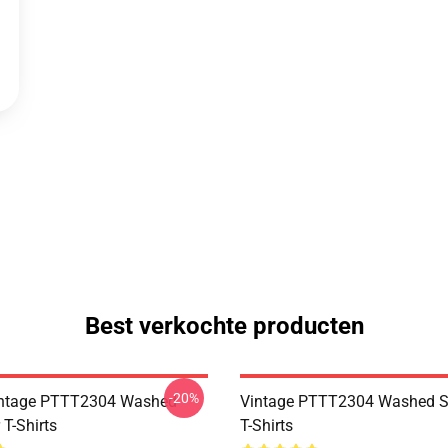
Best verkochte producten
-20%
ntage PTTT2304 Washed
Vintage PTTT2304 Washed So
 T-Shirts
T-Shirts