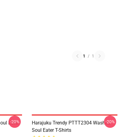
1
/
1
-20%
-20%
ul Eater
Harajuku Trendy PTTT2304 Washed
Soul Eater T-Shirts