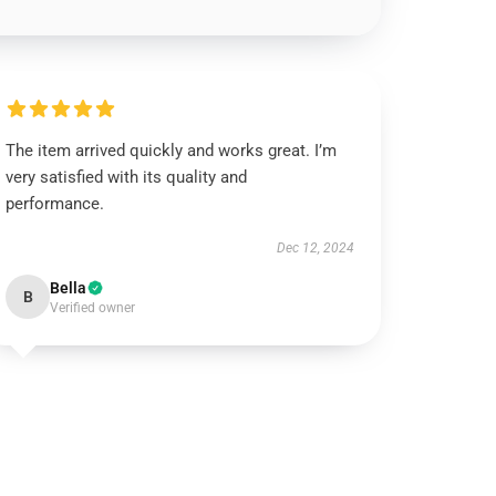
The item arrived quickly and works great. I’m
very satisfied with its quality and
performance.
Dec 12, 2024
Bella
B
Verified owner