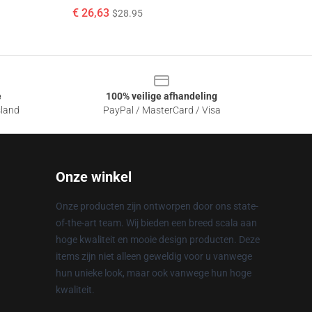
€ 26,63
$28.95
e
100% veilige afhandeling
sland
PayPal / MasterCard / Visa
Onze winkel
Onze producten zijn ontworpen door ons state-
of-the-art team. Wij bieden een breed scala aan
hoge kwaliteit en mooie design producten. Deze
items zijn niet alleen geweldig voor u vanwege
hun unieke look, maar ook vanwege hun hoge
kwaliteit.