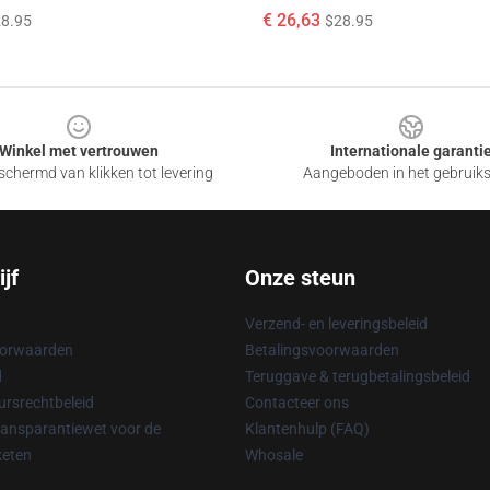
€ 26,63
8.95
$28.95
Winkel met vertrouwen
Internationale garanti
chermd van klikken tot levering
Aangeboden in het gebruik
jf
Onze steun
Verzend- en leveringsbeleid
oorwaarden
Betalingsvoorwaarden
d
Teruggave & terugbetalingsbeleid
rsrechtbeleid
Contacteer ons
ransparantiewet voor de
Klantenhulp (FAQ)
keten
Whosale