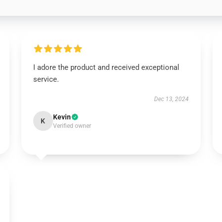
I adore the product and received exceptional
service.
Dec 13, 2024
Kevin
K
Verified owner