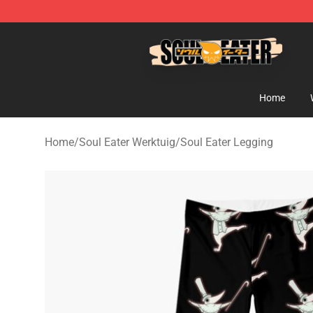
Soul Eater Store - Official Soul Eater Merchandise Sho
Home
Home
/
Soul Eater Werktuig
/
Soul Eater Legging