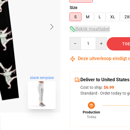
Size
S
M
L
XL
2X
Bekijk maattabel
Quantity
TOE
Deze uitverkoop eindigt 
blank template
Deliver to United States
Cost to ship:
$6.99
Standard - Order today to g
Production
Today