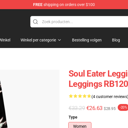
FREE
shipping on orders over $100
p
Winkel
Winkel per categorie
Bestelling volgen
Blog
Soul Eater Leggi
Leggings RB12
(4 customer reviews
€33.29
€26.63
-20%
$28.95
Type
Women