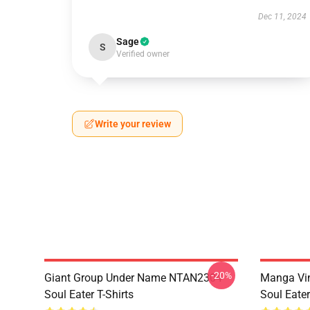
Dec 11, 2024
Sage
S
Verified owner
Write your review
-20%
Giant Group Under Name NTAN2304
Manga Vi
Soul Eater T-Shirts
Soul Eater