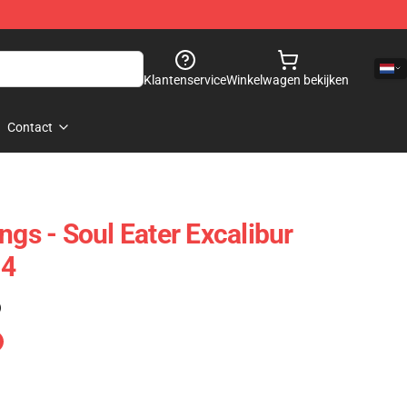
Klantenservice
Winkelwagen bekijken
Contact
ngs - Soul Eater Excalibur
04
)