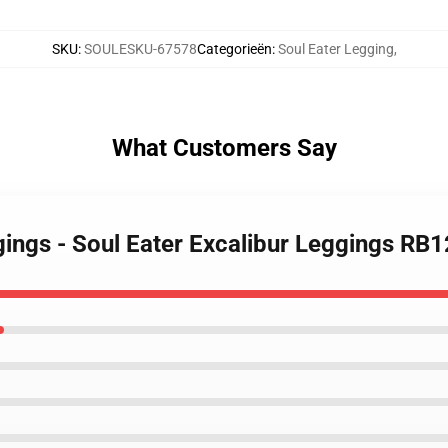
SKU
:
SOULESKU-67578
Categorieën
:
Soul Eater Legging
,
What Customers Say
gings - Soul Eater Excalibur Leggings RB