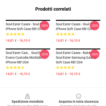
Prodotti correlati
Soul Eater Cases - Soul Eater
Soul Eater Cases - Soul Eater
-20%
-20%
IPhone Soft Case RB1204
IPhone Soft Case RB1204
14,81 € - 16,10 €
14,81 € - 16,10 €
Soul Eater Casi... Soul Eater
Soul Eater Cases - Balck Star -
-20%
-20%
Evans Custodia Morbida
Soul Eater Samsung Galaxy
IPhone RB1204
Soft Case RB1204
14,81 € - 16,10 €
14,81 € - 16,10 €
Footer
Spedizione mondiale
Acquista in tutta sicurezza