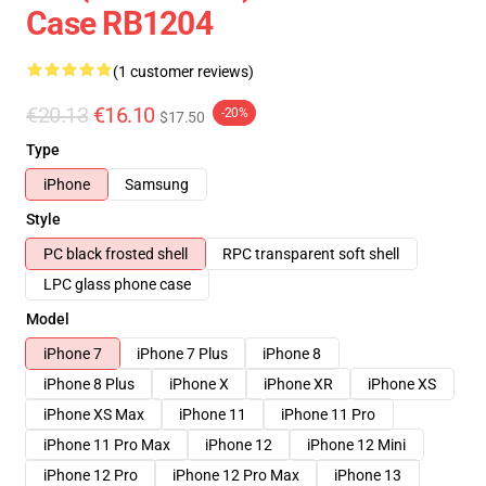
Case RB1204
(1 customer reviews)
€20.13
€16.10
-20%
$17.50
Type
iPhone
Samsung
Style
PC black frosted shell
RPC transparent soft shell
LPC glass phone case
Model
iPhone 7
iPhone 7 Plus
iPhone 8
iPhone 8 Plus
iPhone X
iPhone XR
iPhone XS
iPhone XS Max
iPhone 11
iPhone 11 Pro
iPhone 11 Pro Max
iPhone 12
iPhone 12 Mini
iPhone 12 Pro
iPhone 12 Pro Max
iPhone 13