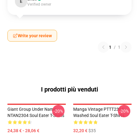
E
Verified owner
Write your review
1
/
1
I prodotti più venduti
Giant Group Under Name
Manga Vintage PTTT2304
-20%
-20%
NTAN2304 Soul Eater T-Shirts
Washed Soul Eater T-Shirts
24,38 € - 28,06 €
32,20 €
$35