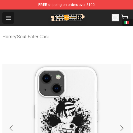
FREE
shipping on orders over $100
Soul Eater Store - Official Soul Eater Merchandise Shop
Open menu
Home
/
Soul Eater Casi