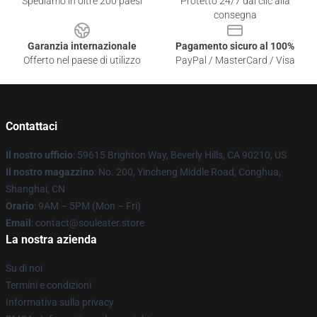
Spediamo in oltre 200 paesi
Protetto 24/7 dai clic alla
consegna
Garanzia internazionale
Pagamento sicuro al 100%
Offerto nel paese di utilizzo
PayPal / MasterCard / Visa
Contattaci
Il nostro ufficio
: 59615 Brighton Way, Beverly Hills, CA 90210, US
Il nostro magazzino
: No. 200, Yincheng Middle Road, Conghua,
Shanghai, CN
Orario
: 9AM – 5PM (Mon – Fri)
Email
: contact@souleater.store
La nostra azienda
Su di noi
Termini e condizioni
Informativa sulla privacy