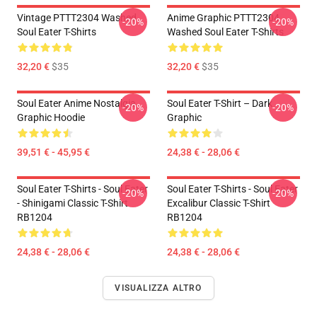
Vintage PTTT2304 Washed
Anime Graphic PTTT2304
-20%
-20%
Soul Eater T-Shirts
Washed Soul Eater T-Shirts
32,20 €
$35
32,20 €
$35
Soul Eater Anime Nostalgia
Soul Eater T-Shirt – Dark
-20%
-20%
Graphic Hoodie
Graphic
39,51 € - 45,95 €
24,38 € - 28,06 €
Soul Eater T-Shirts - Soul Eater
Soul Eater T-Shirts - Soul Eater
-20%
-20%
- Shinigami Classic T-Shirt
Excalibur Classic T-Shirt
RB1204
RB1204
24,38 € - 28,06 €
24,38 € - 28,06 €
VISUALIZZA ALTRO