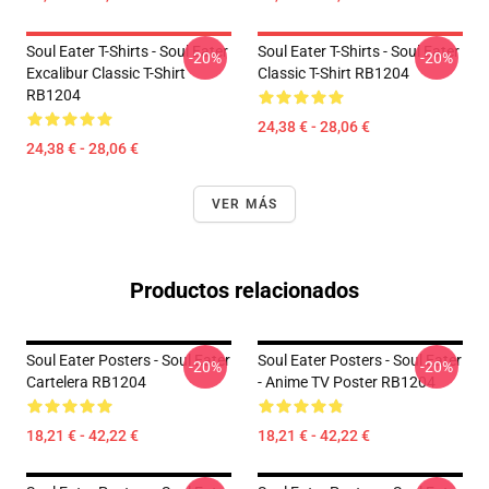
Soul Eater T-Shirts - Soul Eater
Soul Eater T-Shirts - Soul Eater
-20%
-20%
Excalibur Classic T-Shirt
Classic T-Shirt RB1204
RB1204
24,38 € - 28,06 €
24,38 € - 28,06 €
VER MÁS
Productos relacionados
Soul Eater Posters - Soul Eater
Soul Eater Posters - Soul Eater
-20%
-20%
Cartelera RB1204
- Anime TV Poster RB1204
18,21 € - 42,22 €
18,21 € - 42,22 €