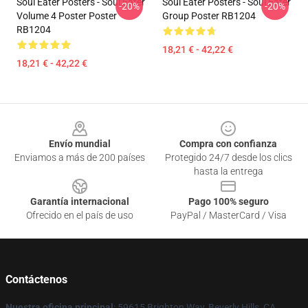
Soul Eater Posters - Soul Eater
Soul Eater Posters - Soul Eater
-20%
-20%
Volume 4 Poster Poster
Group Poster RB1204
RB1204
18,21 € - 42,22 €
18,21 € - 42,22 €
Footer
Envío mundial
Compra con confianza
Enviamos a más de 200 países
Protegido 24/7 desde los clics
hasta la entrega
Garantía internacional
Pago 100% seguro
Ofrecido en el país de uso
PayPal / MasterCard / Visa
Contáctenos
Nuestra oficina principal
: 59615 Brighton Way, Beverly Hills, CA