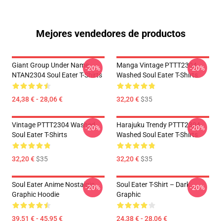
Mejores vendedores de productos
Giant Group Under Name
Manga Vintage PTTT2304
-20%
-20%
NTAN2304 Soul Eater T-Shirts
Washed Soul Eater T-Shirts
24,38 € - 28,06 €
32,20 €
$35
Vintage PTTT2304 Washed
Harajuku Trendy PTTT2304
-20%
-20%
Soul Eater T-Shirts
Washed Soul Eater T-Shirts
32,20 €
$35
32,20 €
$35
Soul Eater Anime Nostalgia
Soul Eater T-Shirt – Dark
-20%
-20%
Graphic Hoodie
Graphic
39,51 € - 45,95 €
24,38 € - 28,06 €