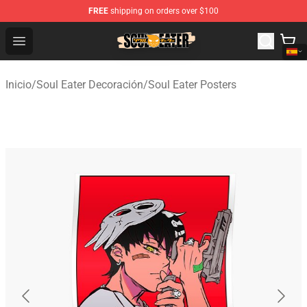
FREE
shipping on orders over $100
Soul Eater Store - Official Soul Eater Merchandise Shop
Open menu
Inicio
/
Soul Eater Decoración
/
Soul Eater Posters