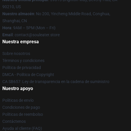
90210, US
Nuestro almacén
: No 200, Yincheng Middle Road, Conghua,
Shanghai, CN
Hora
: 9AM – 5PM (Mon – Fri)
Email
: contact@souleater.store
Nuestra empresa
Sobre nosotros
Términos y condiciones
Política de privacidad
DMCA - Política de Copyright
CA SB657: Ley de transparencia en la cadena de suministro
Nuestro apoyo
Políticas de envío
Condiciones de pago
Políticas de reembolso
Contáctenos
Ayuda al cliente (FAQ)