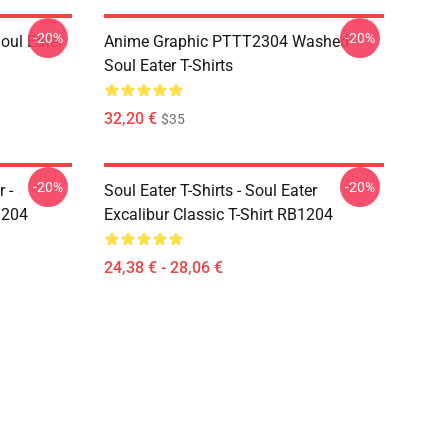
-20%
-20%
ul Eater
Anime Graphic PTTT2304 Washed
Soul Eater T-Shirts
32,20 €
$35
-20%
-20%
 -
Soul Eater T-Shirts - Soul Eater
1204
Excalibur Classic T-Shirt RB1204
24,38 € - 28,06 €