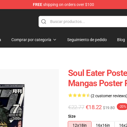
FREE
shipping on orders over $100
p
a
Comprar por categoría
Seguimiento de pedido
Blog
Soul Eater Poste
Mangas Poster
(2 customer reviews
€22.77
€18.22
-20%
$19.80
Size
12x18in
16x16in
16x