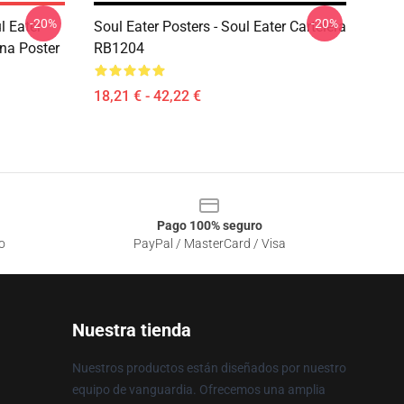
-20%
-20%
l Eater
Soul Eater Posters - Soul Eater Cartelera
na Poster
RB1204
18,21 € - 42,22 €
Pago 100% seguro
o
PayPal / MasterCard / Visa
Nuestra tienda
Nuestros productos están diseñados por nuestro
equipo de vanguardia. Ofrecemos una amplia