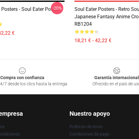
-20%
 Posters - Soul Eater Poster
Soul Eater Posters - Retro Sou
Japanese Fantasy Anime Cro
RB1204
42,22 €
18,21 € - 42,22 €
Compra con confianza
Garantía internacional
4/7 desde los clics hasta la entrega
Ofrecido en el país de us
 empresa
Nuestro apoyo
ros
Políticas de envío
ondiciones
Condiciones de pago