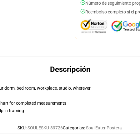
Número de seguimiento prop
Reembolso completo si el pr
Descripción
your dorm, bed room, workplace, studio, wherever
 chart for completed measurements
lp in framing
SKU
:
SOULESKU-89726
Categorías
:
Soul Eater Posters
,