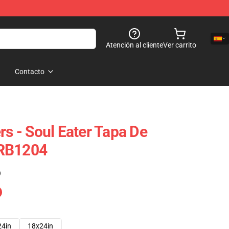
Atención al cliente
Ver carrito
Contacto
rs - Soul Eater Tapa De
 RB1204
)
24in
18x24in