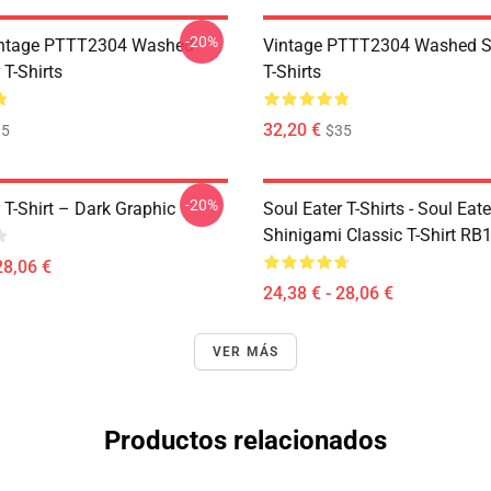
-20%
ntage PTTT2304 Washed
Vintage PTTT2304 Washed So
 T-Shirts
T-Shirts
32,20 €
35
$35
-20%
 T-Shirt – Dark Graphic
Soul Eater T-Shirts - Soul Eater
Shinigami Classic T-Shirt RB
28,06 €
24,38 € - 28,06 €
VER MÁS
Productos relacionados