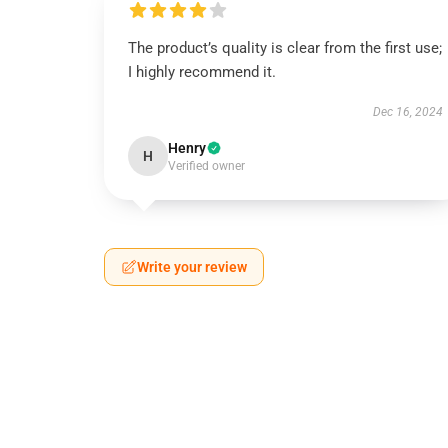
The product’s quality is clear from the first use;
I highly recommend it.
Dec 16, 2024
Henry
H
Verified owner
Write your review