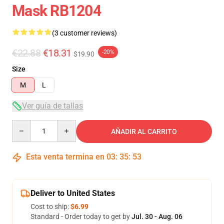
Mask RB1204
(3 customer reviews)
€22.88
€18.31
-20%
$19.90
Size
M
L
Ver guía de tallas
Quantity
AÑADIR AL CARRITO
Esta venta termina en
03
:
35
:
53
Deliver to United States
Cost to ship:
$6.99
Standard - Order today to get by
Jul. 30 - Aug. 06