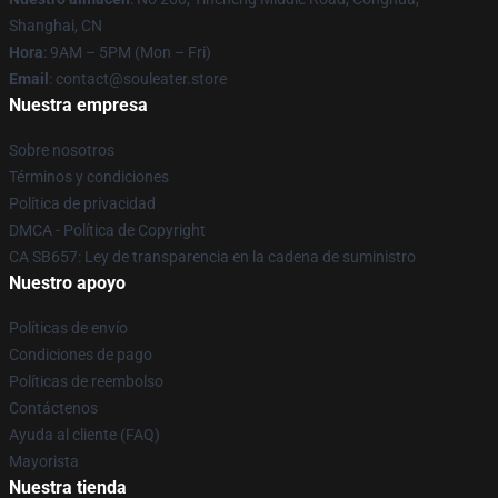
Shanghai, CN
Hora
: 9AM – 5PM (Mon – Fri)
Email
: contact@souleater.store
Nuestra empresa
Sobre nosotros
Términos y condiciones
Política de privacidad
DMCA - Política de Copyright
CA SB657: Ley de transparencia en la cadena de suministro
Nuestro apoyo
Políticas de envío
Condiciones de pago
Políticas de reembolso
Contáctenos
Ayuda al cliente (FAQ)
Mayorista
Nuestra tienda