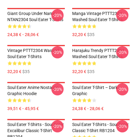
Giant Group Under Name
Manga Vintage PTTT2304
-20%
-20%
NTAN2304 Soul Eater T-Shirts
Washed Soul Eater T-Shirts
24,38 € - 28,06 €
32,20 €
$35
Vintage PTTT2304 Washed
Harajuku Trendy PTTT2304
-20%
-20%
Soul Eater T-Shirts
Washed Soul Eater T-Shirts
32,20 €
$35
32,20 €
$35
Soul Eater Anime Nostalgia
Soul Eater T-Shirt – Dark
-20%
-20%
Graphic Hoodie
Graphic
39,51 € - 45,95 €
24,38 € - 28,06 €
Soul Eater T-Shirts - Soul Eater
Soul Eater T-Shirts - Soul Eater
-20%
-20%
Excalibur Classic T-Shirt
Classic T-Shirt RB1204
RB1204