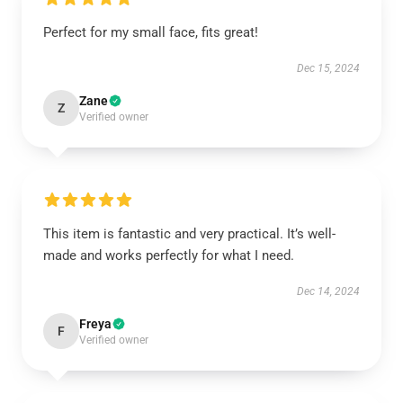
Perfect for my small face, fits great!
Dec 15, 2024
Zane
Z
Verified owner
This item is fantastic and very practical. It’s well-
made and works perfectly for what I need.
Dec 14, 2024
Freya
F
Verified owner