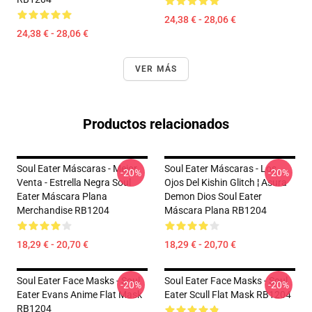
24,38 € - 28,06 €
24,38 € - 28,06 €
VER MÁS
Productos relacionados
Soul Eater Máscaras - Mejor
Soul Eater Máscaras - Los
-20%
-20%
Venta - Estrella Negra Soul
Ojos Del Kishin Glitch ¦ Asura
Eater Máscara Plana
Demon Dios Soul Eater
Merchandise RB1204
Máscara Plana RB1204
18,29 € - 20,70 €
18,29 € - 20,70 €
Soul Eater Face Masks - Soul
Soul Eater Face Masks - Soul
-20%
-20%
Eater Evans Anime Flat Mask
Eater Scull Flat Mask RB1204
RB1204