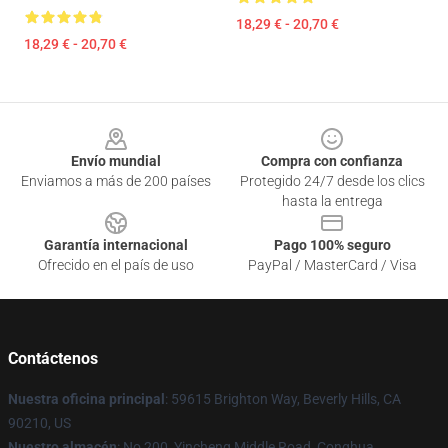
18,29 € - 20,70 €
18,29 € - 20,70 €
Footer
Envío mundial
Compra con confianza
Enviamos a más de 200 países
Protegido 24/7 desde los clics
hasta la entrega
Garantía internacional
Pago 100% seguro
Ofrecido en el país de uso
PayPal / MasterCard / Visa
Contáctenos
Nuestra oficina principal
: 59615 Brighton Way, Beverly Hills, CA
90210, US
Nuestro almacén
: No 200, Yincheng Middle Road, Conghua,