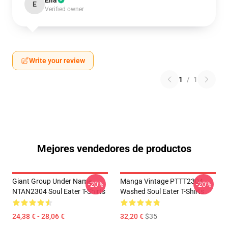
Ella
E
Verified owner
Write your review
1
/
1
Mejores vendedores de productos
Giant Group Under Name
Manga Vintage PTTT2304
-20%
-20%
NTAN2304 Soul Eater T-Shirts
Washed Soul Eater T-Shirts
24,38 € - 28,06 €
32,20 €
$35