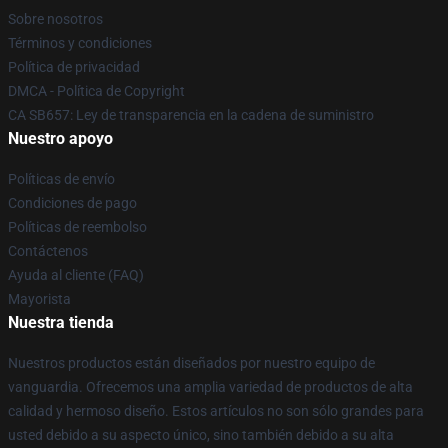
Sobre nosotros
Términos y condiciones
Política de privacidad
DMCA - Política de Copyright
CA SB657: Ley de transparencia en la cadena de suministro
Nuestro apoyo
Políticas de envío
Condiciones de pago
Políticas de reembolso
Contáctenos
Ayuda al cliente (FAQ)
Mayorista
Nuestra tienda
Nuestros productos están diseñados por nuestro equipo de
vanguardia. Ofrecemos una amplia variedad de productos de alta
calidad y hermoso diseño. Estos artículos no son sólo grandes para
usted debido a su aspecto único, sino también debido a su alta