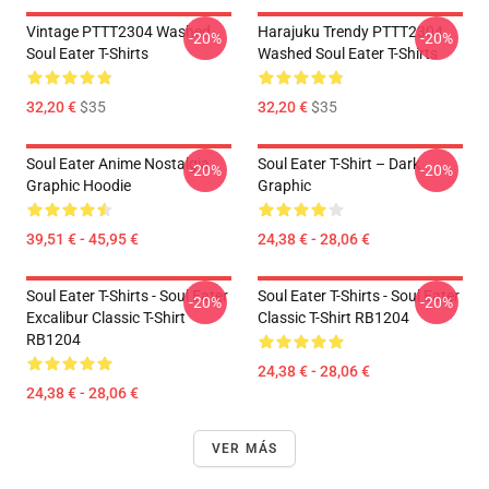
Vintage PTTT2304 Washed
Harajuku Trendy PTTT2304
-20%
-20%
Soul Eater T-Shirts
Washed Soul Eater T-Shirts
32,20 €
$35
32,20 €
$35
Soul Eater Anime Nostalgia
Soul Eater T-Shirt – Dark
-20%
-20%
Graphic Hoodie
Graphic
39,51 € - 45,95 €
24,38 € - 28,06 €
Soul Eater T-Shirts - Soul Eater
Soul Eater T-Shirts - Soul Eater
-20%
-20%
Excalibur Classic T-Shirt
Classic T-Shirt RB1204
RB1204
24,38 € - 28,06 €
24,38 € - 28,06 €
VER MÁS