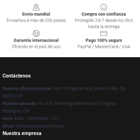
Envío mundial
Compra con confianza
Enviamos a más de 200 países
Protegido 24/7 desde los clics
hasta la entrega
Garantía internacional
Pago 100% seguro
Ofrecido en el país de uso
PayPal / MasterCard / Visa
Contáctenos
Nuestra oficina principal
: 59615 Brighton Way, Beverly Hills, CA
90210, US
Nuestro almacén
: No 200, Yincheng Middle Road, Conghua,
Shanghai, CN
Hora
: 9AM – 5PM (Mon – Fri)
Email
: contact@souleater.store
Nuestra empresa