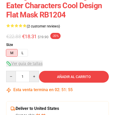
Eater Characters Cool Design
Flat Mask RB1204
(2 customer reviews)
€22.88
€18.31
-20%
$19.90
Size
M
L
Ver guía de tallas
Quantity
AÑADIR AL CARRITO
Esta venta termina en
02
:
51
:
54
Deliver to United States