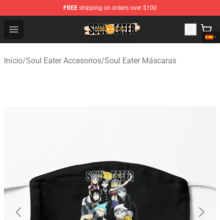
FREE
shipping on orders over $100
Soul Eater Store - Official Soul Eater Merchandise Shop
Open menu
Inicio
/
Soul Eater Accesorios
/
Soul Eater Máscaras