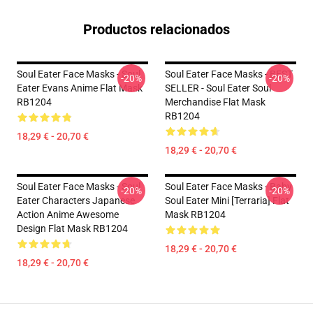
Productos relacionados
Soul Eater Face Masks - Soul
Soul Eater Face Masks - BEST
-20%
-20%
Eater Evans Anime Flat Mask
SELLER - Soul Eater Soul
RB1204
Merchandise Flat Mask
RB1204
18,29 € - 20,70 €
18,29 € - 20,70 €
Soul Eater Face Masks - Soul
Soul Eater Face Masks - Baby
-20%
-20%
Eater Characters Japanese
Soul Eater Mini [Terraria] Flat
Action Anime Awesome
Mask RB1204
Design Flat Mask RB1204
18,29 € - 20,70 €
18,29 € - 20,70 €
Footer