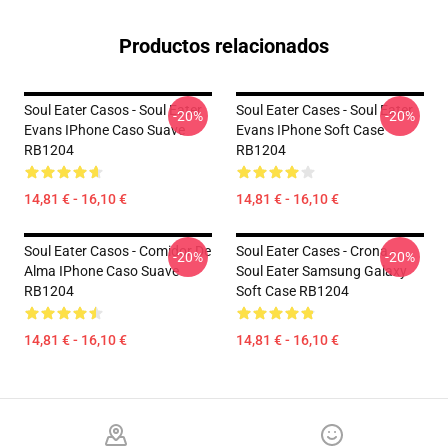
Productos relacionados
Soul Eater Casos - Soul Eater
Soul Eater Cases - Soul Eater
-20%
-20%
Evans IPhone Caso Suave
Evans IPhone Soft Case
RB1204
RB1204
14,81 € - 16,10 €
14,81 € - 16,10 €
Soul Eater Casos - Comidor De
Soul Eater Cases - Crona -
-20%
-20%
Alma IPhone Caso Suave
Soul Eater Samsung Galaxy
RB1204
Soft Case RB1204
14,81 € - 16,10 €
14,81 € - 16,10 €
Footer