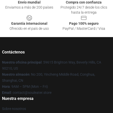
Envío mundial
Compra con confianza
Enviamos a más de 200 países
Protegido 24/7 desde los clics
hasta la entrega
Garantía internacional
Pago 100% seguro
Ofrecido en el país de uso
PayPal / MasterCard / Visa
Contáctenos
Nuestra oficina principal
: 59615 Brighton Way, Beverly Hills, CA
90210, US
Nuestro almacén
: No 200, Yincheng Middle Road, Conghua,
Shanghai, CN
Hora
: 9AM – 5PM (Mon – Fri)
Email
: contact@souleater.store
Nuestra empresa
Sobre nosotros