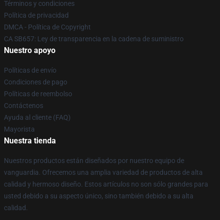
Términos y condiciones
Política de privacidad
DMCA - Política de Copyright
CA SB657: Ley de transparencia en la cadena de suministro
Nuestro apoyo
Políticas de envío
Condiciones de pago
Políticas de reembolso
Contáctenos
Ayuda al cliente (FAQ)
Mayorista
Nuestra tienda
Nuestros productos están diseñados por nuestro equipo de
vanguardia. Ofrecemos una amplia variedad de productos de alta
calidad y hermoso diseño. Estos artículos no son sólo grandes para
usted debido a su aspecto único, sino también debido a su alta
calidad.