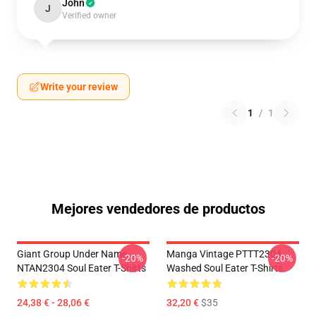
John
J
Verified owner
Write your review
1
/
1
Mejores vendedores de productos
Giant Group Under Name
Manga Vintage PTTT2304
-20%
-20%
NTAN2304 Soul Eater T-Shirts
Washed Soul Eater T-Shirts
24,38 € - 28,06 €
32,20 €
$35