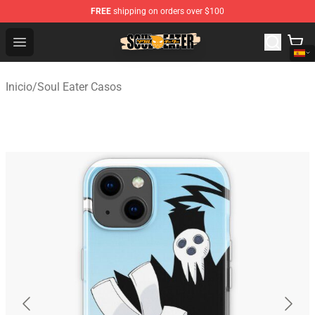
FREE
shipping on orders over $100
Soul Eater Store - Official Soul Eater Merchandise Shop
Open menu
Inicio
/
Soul Eater Casos