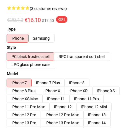
(3 customer reviews)
€20.13
€16.10
-20%
$17.50
Type
iPhone
Samsung
Style
PC black frosted shell
RPC transparent soft shell
LPC glass phone case
Model
iPhone 7
iPhone 7 Plus
iPhone 8
iPhone 8 Plus
iPhone X
iPhone XR
iPhone XS
iPhone XS Max
iPhone 11
iPhone 11 Pro
iPhone 11 Pro Max
iPhone 12
iPhone 12 Mini
iPhone 12 Pro
iPhone 12 Pro Max
iPhone 13
iPhone 13 Pro
iPhone 13 Pro Max
iPhone 14