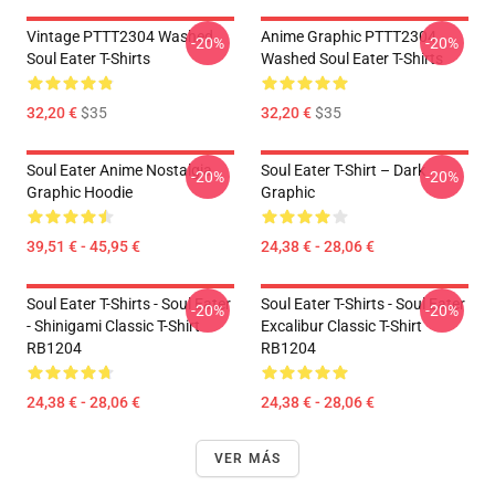
Vintage PTTT2304 Washed
Anime Graphic PTTT2304
-20%
-20%
Soul Eater T-Shirts
Washed Soul Eater T-Shirts
32,20 €
$35
32,20 €
$35
Soul Eater Anime Nostalgia
Soul Eater T-Shirt – Dark
-20%
-20%
Graphic Hoodie
Graphic
39,51 € - 45,95 €
24,38 € - 28,06 €
Soul Eater T-Shirts - Soul Eater
Soul Eater T-Shirts - Soul Eater
-20%
-20%
- Shinigami Classic T-Shirt
Excalibur Classic T-Shirt
RB1204
RB1204
24,38 € - 28,06 €
24,38 € - 28,06 €
VER MÁS