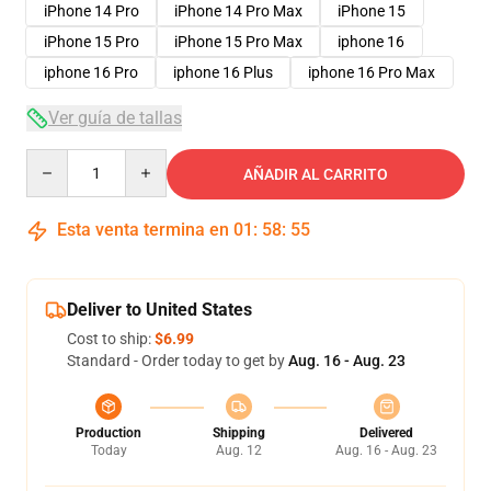
iPhone 14 Pro
iPhone 14 Pro Max
iPhone 15
iPhone 15 Pro
iPhone 15 Pro Max
iphone 16
iphone 16 Pro
iphone 16 Plus
iphone 16 Pro Max
Ver guía de tallas
Quantity
AÑADIR AL CARRITO
Esta venta termina en
01
:
58
:
54
Deliver to United States
Cost to ship:
$6.99
Standard - Order today to get by
Aug. 16 - Aug. 23
Production
Shipping
Delivered
Today
Aug. 12
Aug. 16 - Aug. 23