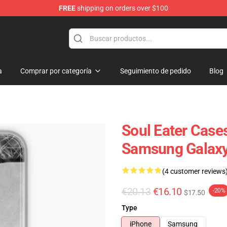
FREE
shipping on orders over $100
p
a
Comprar por categoría
Seguimiento de pedido
Blog
Soul Eater Cases
Samsung Galaxy
(4 customer reviews
€20.13
€16.10
-20%
$17.50
Type
iPhone
Samsung