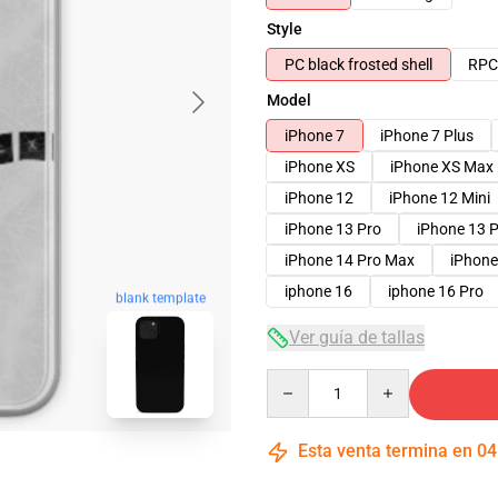
Style
PC black frosted shell
RPC 
Model
iPhone 7
iPhone 7 Plus
iPhone XS
iPhone XS Max
iPhone 12
iPhone 12 Mini
iPhone 13 Pro
iPhone 13 
iPhone 14 Pro Max
iPhone
iphone 16
iphone 16 Pro
blank template
Ver guía de tallas
Quantity
Esta venta termina en
04