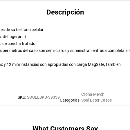
Descripción
es de su teléfono celular
ti-fingerprint
so de concha frotado
s perímetros del caso son semi claros y suministran entrada completa a 
ax y 12 mini instancias son apropiadas con carga MagSafe, también
Crona Merch
,
SKU
:
SOULESKU-39339
Categorías
:
Soul Eater Casos
,
What Customers Say