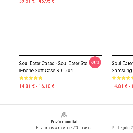
39,51 € - 45,95 €
-20%
Soul Eater Cases - Soul Eater Stein
Soul Eater
IPhone Soft Case RB1204
Samsung 
14,81 € - 16,10 €
14,81 € - 
Footer
Envío mundial
Enviamos a más de 200 países
Protegido 2