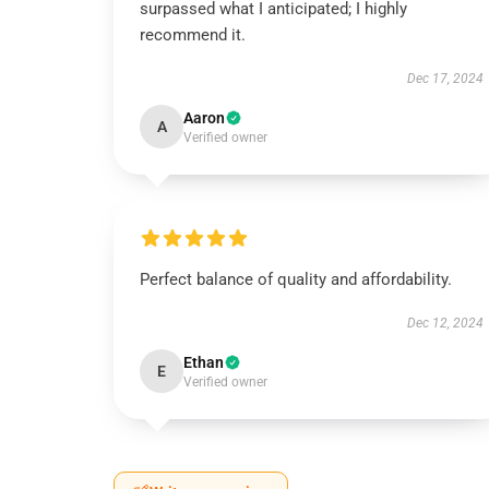
surpassed what I anticipated; I highly
recommend it.
Dec 17, 2024
Aaron
A
Verified owner
Perfect balance of quality and affordability.
Dec 12, 2024
Ethan
E
Verified owner