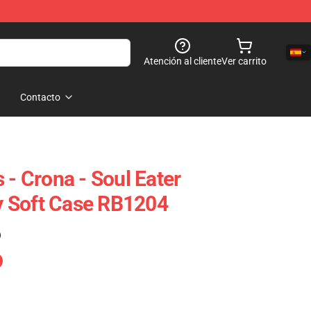
Atención al cliente
Ver carrito
Contacto
 - Crona - Soul Eater
 Soft Case RB1204
)