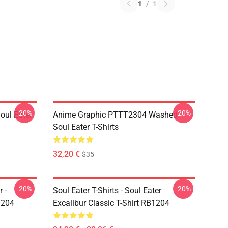
1
/
1
-20%
-20%
ul Eater
Anime Graphic PTTT2304 Washed
Soul Eater T-Shirts
32,20 €
$35
-20%
-20%
 -
Soul Eater T-Shirts - Soul Eater
1204
Excalibur Classic T-Shirt RB1204