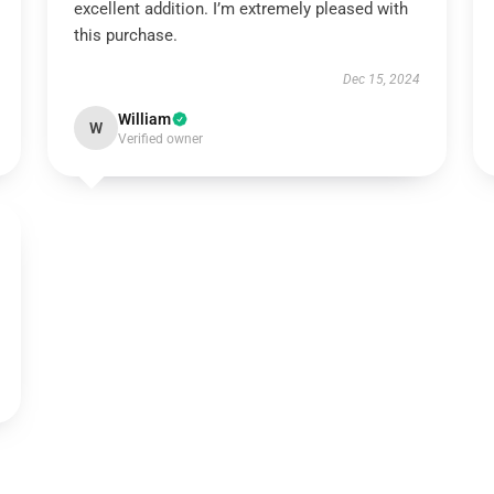
excellent addition. I’m extremely pleased with
this purchase.
Dec 15, 2024
William
W
Verified owner