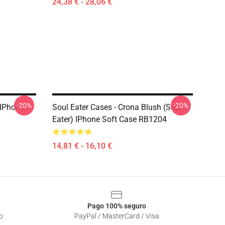
24,38 € - 28,06 €
-20%
-20%
 IPhone
Soul Eater Cases - Crona Blush (soul
Eater) IPhone Soft Case RB1204
14,81 € - 16,10 €
Pago 100% seguro
o
PayPal / MasterCard / Visa