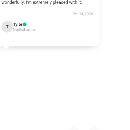
wonderfully; I’m extremely pleased with it.
Dec 14, 2024
Tyler
T
Verified owner