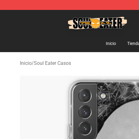
Soul Eater Store - Official Soul Eater Merchandise Sho
Inicio
Tiend
Inicio
/
Soul Eater Casos