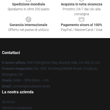
Spedizione mondiale
Acquista in tutta sicurezza
Spediamo in oltre 200 paesi
Protetto 24/7 dai clic alla
consegna
Garanzia internazionale
Pagamento sicuro al 100%
Offerto nel paese di utilizzo
PayPal / MasterCard / Visa
Contattaci
Il nostro ufficio
: 59615 Brighton Way, Beverly Hills, CA 90210, US
Il nostro magazzino
: No. 200, Yincheng Middle Road, Conghua,
Shanghai, CN
Orario
: 9AM – 5PM (Mon – Fri)
Email
: contact@souleater.store
La nostra azienda
Su di noi
Termini e condizioni