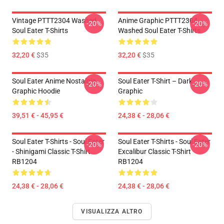
Vintage PTTT2304 Washed
Anime Graphic PTTT2304
-20%
-20%
Soul Eater T-Shirts
Washed Soul Eater T-Shirts
32,20 €
$35
32,20 €
$35
Soul Eater Anime Nostalgia
Soul Eater T-Shirt – Dark
-20%
-20%
Graphic Hoodie
Graphic
39,51 € - 45,95 €
24,38 € - 28,06 €
Soul Eater T-Shirts - Soul Eater
Soul Eater T-Shirts - Soul Eater
-20%
-20%
- Shinigami Classic T-Shirt
Excalibur Classic T-Shirt
RB1204
RB1204
24,38 € - 28,06 €
24,38 € - 28,06 €
VISUALIZZA ALTRO