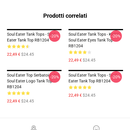
Prodotti correlati
Soul Eater Tank Tops - Soul
Soul Eater Tank Tops - Kishin
-20%
-20%
Eater Tank Top RB1204
Soul Eater Eyes Tank Top
RB1204
22,49 €
$24.45
22,49 €
$24.45
Soul Eater Top Serbatoio - No.
Soul Eater Tank Tops - Soul
-20%
-20%
Soul Eater Logo Tank Top
Eater Tank Top RB1204
RB1204
22,49 €
$24.45
22,49 €
$24.45
Footer