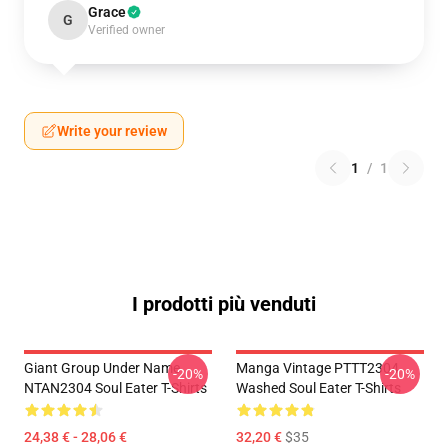
Grace
G
Verified owner
Write your review
1
/
1
I prodotti più venduti
Giant Group Under Name
Manga Vintage PTTT2304
-20%
-20%
NTAN2304 Soul Eater T-Shirts
Washed Soul Eater T-Shirts
24,38 € - 28,06 €
32,20 €
$35