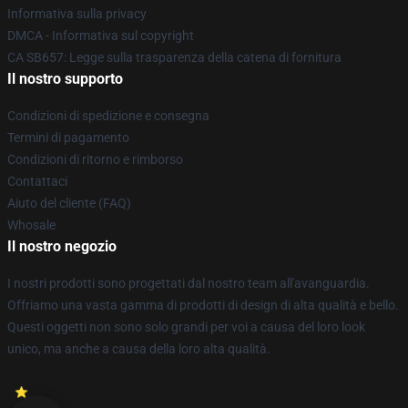
Informativa sulla privacy
DMCA - Informativa sul copyright
CA SB657: Legge sulla trasparenza della catena di fornitura
Il nostro supporto
Condizioni di spedizione e consegna
Termini di pagamento
Condizioni di ritorno e rimborso
Contattaci
Aiuto del cliente (FAQ)
Whosale
Il nostro negozio
I nostri prodotti sono progettati dal nostro team all'avanguardia.
Offriamo una vasta gamma di prodotti di design di alta qualità e bello.
Questi oggetti non sono solo grandi per voi a causa del loro look
unico, ma anche a causa della loro alta qualità.