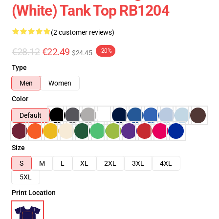
(White) Tank Top RB1204
(2 customer reviews)
€28.12
€22.49
-20%
$24.45
Type
Men
Women
Color
Default
Size
S
M
L
XL
2XL
3XL
4XL
5XL
Print Location