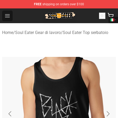
FREE
shipping on orders over $100
Soul Eater Store - Official Soul Eater Merchandise Shop
Open menu
Home
/
Soul Eater Gear di lavoro
/
Soul Eater Top serbatoio