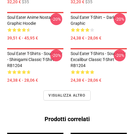
32,20 €
$35
32,20 €
$35
Soul Eater Anime Nostalgia
Soul Eater T-Shirt – Dark
-20%
-20%
Graphic Hoodie
Graphic
39,51 € - 45,95 €
24,38 € - 28,06 €
Soul Eater T-Shirts - Soul Eater
Soul Eater T-Shirts - Soul Eater
-20%
-20%
- Shinigami Classic T-Shirt
Excalibur Classic T-Shirt
RB1204
RB1204
24,38 € - 28,06 €
24,38 € - 28,06 €
VISUALIZZA ALTRO
Prodotti correlati