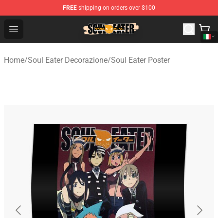
FREE
shipping on orders over $100
Soul Eater Store - Official Soul Eater Merchandise Shop
Open menu
Home
/
Soul Eater Decorazione
/
Soul Eater Poster