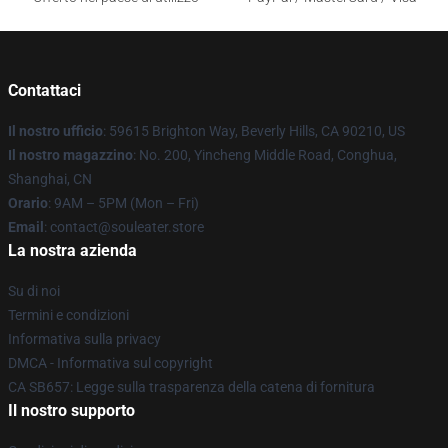
Contattaci
Il nostro ufficio
: 59615 Brighton Way, Beverly Hills, CA 90210, US
Il nostro magazzino
: No. 200, Yincheng Middle Road, Conghua,
Shanghai, CN
Orario
: 9AM – 5PM (Mon – Fri)
Email
: contact@souleater.store
La nostra azienda
Su di noi
Termini e condizioni
Informativa sulla privacy
DMCA - Informativa sul copyright
CA SB657: Legge sulla trasparenza della catena di fornitura
Il nostro supporto