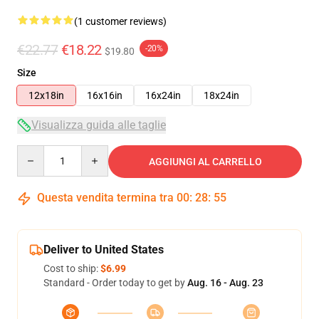
(1 customer reviews)
€22.77
€18.22
-20%
$19.80
Size
12x18in
16x16in
16x24in
18x24in
Visualizza guida alle taglie
Quantity
AGGIUNGI AL CARRELLO
Questa vendita termina tra
00
:
28
:
55
Deliver to United States
Cost to ship:
$6.99
Standard - Order today to get by
Aug. 16 - Aug. 23