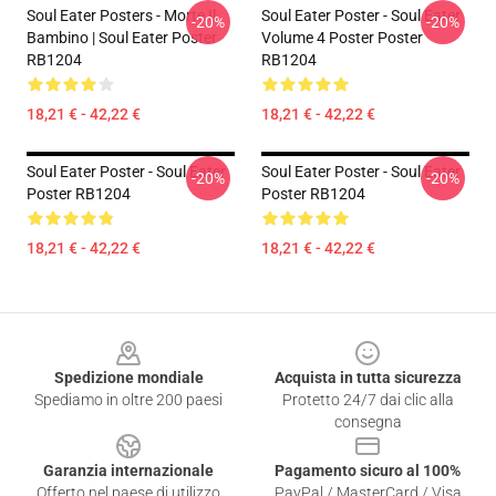
Soul Eater Posters - Morte Il
Soul Eater Poster - Soul Eater
-20%
-20%
Bambino | Soul Eater Poster
Volume 4 Poster Poster
RB1204
RB1204
18,21 € - 42,22 €
18,21 € - 42,22 €
Soul Eater Poster - Soul Eater
Soul Eater Poster - Soul Eater
-20%
-20%
Poster RB1204
Poster RB1204
18,21 € - 42,22 €
18,21 € - 42,22 €
Footer
Spedizione mondiale
Acquista in tutta sicurezza
Spediamo in oltre 200 paesi
Protetto 24/7 dai clic alla
consegna
Garanzia internazionale
Pagamento sicuro al 100%
Offerto nel paese di utilizzo
PayPal / MasterCard / Visa