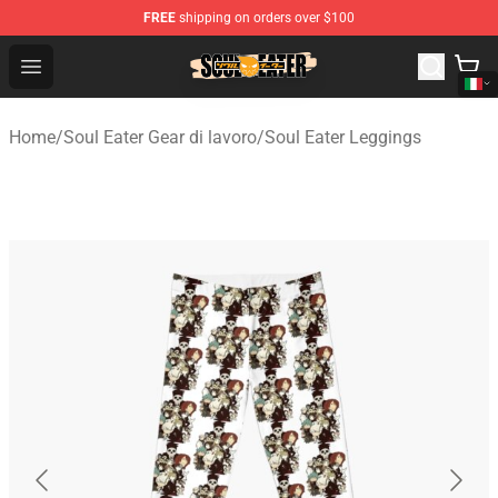
FREE
shipping on orders over $100
Soul Eater Store - Official Soul Eater Merchandise Shop
Open menu
Home
/
Soul Eater Gear di lavoro
/
Soul Eater Leggings