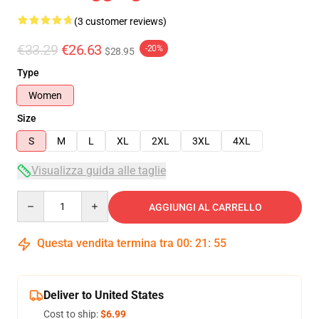
(3 customer reviews)
€33.29
€26.63
-20%
$28.95
Type
Women
Size
S
M
L
XL
2XL
3XL
4XL
Visualizza guida alle taglie
Quantity
AGGIUNGI AL CARRELLO
Questa vendita termina tra
00
:
21
:
54
Deliver to United States
Cost to ship:
$6.99