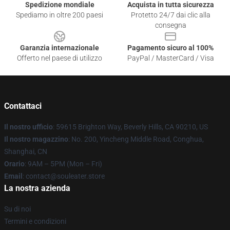
Spedizione mondiale
Acquista in tutta sicurezza
Spediamo in oltre 200 paesi
Protetto 24/7 dai clic alla
consegna
Garanzia internazionale
Pagamento sicuro al 100%
Offerto nel paese di utilizzo
PayPal / MasterCard / Visa
Contattaci
Il nostro ufficio
: 59615 Brighton Way, Beverly Hills, CA 90210, US
Il nostro magazzino
: No. 200, Yincheng Middle Road, Conghua,
Shanghai, CN
Orario
: 9AM – 5PM (Mon – Fri)
Email
: contact@souleater.store
La nostra azienda
Su di noi
Termini e condizioni