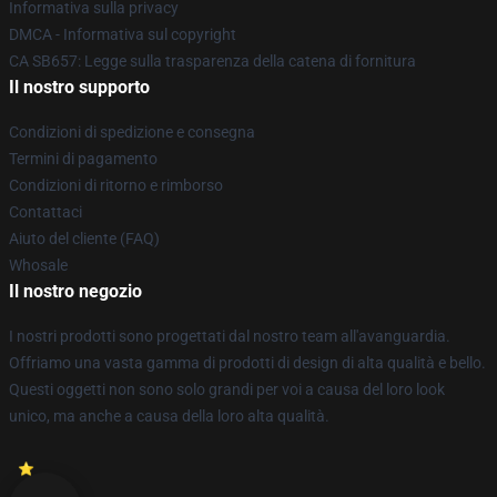
Informativa sulla privacy
DMCA - Informativa sul copyright
CA SB657: Legge sulla trasparenza della catena di fornitura
Il nostro supporto
Condizioni di spedizione e consegna
Termini di pagamento
Condizioni di ritorno e rimborso
Contattaci
Aiuto del cliente (FAQ)
Whosale
Il nostro negozio
I nostri prodotti sono progettati dal nostro team all'avanguardia.
Offriamo una vasta gamma di prodotti di design di alta qualità e bello.
Questi oggetti non sono solo grandi per voi a causa del loro look
unico, ma anche a causa della loro alta qualità.