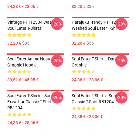
24,38 € - 28,06 €
32,20 €
$35
Vintage PTTT2304 Washed
Harajuku Trendy PTTT2304
-20%
-20%
Soul Eater T-Shirts
Washed Soul Eater T-Shirts
32,20 €
$35
32,20 €
$35
Soul Eater Anime Nostalgia
Soul Eater T-Shirt – Dark
-20%
-20%
Graphic Hoodie
Graphic
39,51 € - 45,95 €
24,38 € - 28,06 €
Soul Eater T-Shirts - Soul Eater
Soul Eater T-Shirts - Soul Eater
-20%
-20%
Excalibur Classic T-Shirt
Classic T-Shirt RB1204
RB1204
24,38 € - 28,06 €
24,38 € - 28,06 €