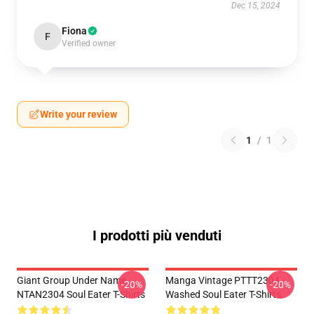
Dec 15, 2024
Fiona
F
Verified owner
Write your review
1
/
1
I prodotti più venduti
Giant Group Under Name
Manga Vintage PTTT2304
-20%
-20%
NTAN2304 Soul Eater T-Shirts
Washed Soul Eater T-Shirts