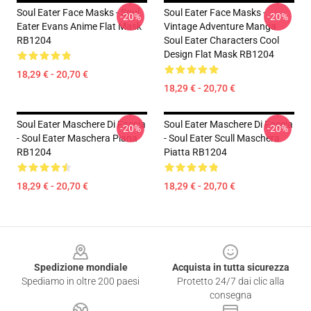
Soul Eater Face Masks - Soul
Soul Eater Face Masks -
-20%
-20%
Eater Evans Anime Flat Mask
Vintage Adventure Manga
RB1204
Soul Eater Characters Cool
Design Flat Mask RB1204
18,29 € - 20,70 €
18,29 € - 20,70 €
Soul Eater Maschere Di Faccia
Soul Eater Maschere Di Faccia
-20%
-20%
- Soul Eater Maschera Piana
- Soul Eater Scull Maschera
RB1204
Piatta RB1204
18,29 € - 20,70 €
18,29 € - 20,70 €
Footer
Spedizione mondiale
Acquista in tutta sicurezza
Spediamo in oltre 200 paesi
Protetto 24/7 dai clic alla
consegna