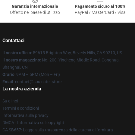
Garanzia internazionale
Pagamento sicuro al 100%
Offerto nel paese di utilizzo
PayPal / MasterCard / Visa
Contattaci
Il nostro ufficio
: 59615 Brighton Way, Beverly Hills, CA 90210, US
Il nostro magazzino
: No. 200, Yincheng Middle Road, Conghua,
Shanghai, CN
Orario
: 9AM – 5PM (Mon – Fri)
Email
: contact@souleater.store
La nostra azienda
Su di noi
Termini e condizioni
Informativa sulla privacy
DMCA - Informativa sul copyright
CA SB657: Legge sulla trasparenza della catena di fornitura