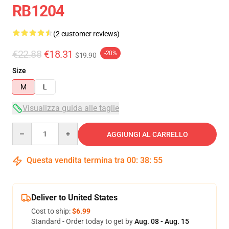
RB1204
(2 customer reviews)
€22.88
€18.31
-20%
$19.90
Size
M
L
Visualizza guida alle taglie
Quantity
AGGIUNGI AL CARRELLO
Questa vendita termina tra
00
:
38
:
54
Deliver to United States
Cost to ship:
$6.99
Standard - Order today to get by
Aug. 08 - Aug. 15