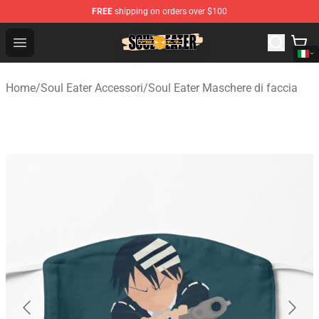
FREE
shipping on orders over $100
Soul Eater Store - Official Soul Eater Merchandise Shop
Open menu
Home
/
Soul Eater Accessori
/
Soul Eater Maschere di faccia