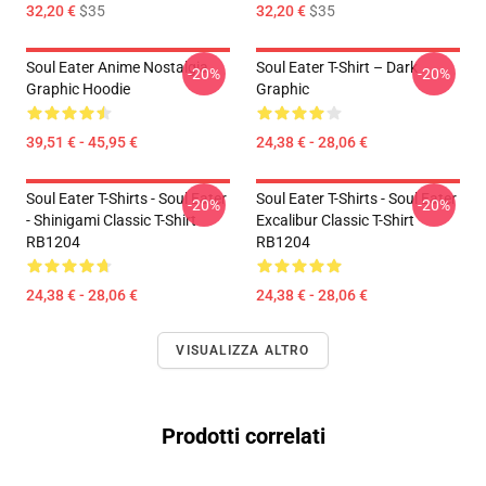
32,20 €
$35
32,20 €
$35
Soul Eater Anime Nostalgia
Soul Eater T-Shirt – Dark
-20%
-20%
Graphic Hoodie
Graphic
39,51 € - 45,95 €
24,38 € - 28,06 €
Soul Eater T-Shirts - Soul Eater
Soul Eater T-Shirts - Soul Eater
-20%
-20%
- Shinigami Classic T-Shirt
Excalibur Classic T-Shirt
RB1204
RB1204
24,38 € - 28,06 €
24,38 € - 28,06 €
VISUALIZZA ALTRO
Prodotti correlati