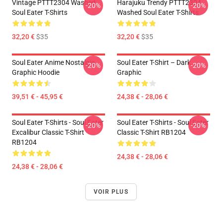
Vintage PTTT2304 Washed
Harajuku Trendy PTTT2304
-20%
-20%
Soul Eater T-Shirts
Washed Soul Eater T-Shirts
32,20 €
$35
32,20 €
$35
Soul Eater Anime Nostalgia
Soul Eater T-Shirt – Dark
-20%
-20%
Graphic Hoodie
Graphic
39,51 € - 45,95 €
24,38 € - 28,06 €
Soul Eater T-Shirts - Soul Eater
Soul Eater T-Shirts - Soul Eater
-20%
-20%
Excalibur Classic T-Shirt
Classic T-Shirt RB1204
RB1204
24,38 € - 28,06 €
24,38 € - 28,06 €
VOIR PLUS