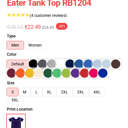
Eater Tank Top RB1204
(4 customer reviews)
€28.12
€22.49
-20%
$24.45
Type
Men
Women
Color
Default
Size
S
M
L
XL
2XL
3XL
4XL
5XL
Print Location