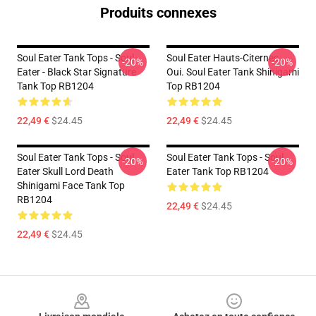
Produits connexes
Soul Eater Tank Tops - Soul
Soul Eater Hauts-Citernes -
-20%
-20%
Eater - Black Star Signature
Oui. Soul Eater Tank Shinigami
Tank Top RB1204
Top RB1204
22,49 €
$24.45
22,49 €
$24.45
Soul Eater Tank Tops - Soul
Soul Eater Tank Tops - Soul
-20%
-20%
Eater Skull Lord Death
Eater Tank Top RB1204
Shinigami Face Tank Top
RB1204
22,49 €
$24.45
22,49 €
$24.45
Footer