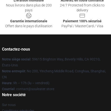
Livraison mondiale
Achetez en toute confiance
Nous livrons dans plus de 200
24/7 Protected from clicks to
pays
delivery
Garantie internationale
Paiement 100% sécurisé
Offert dans le pays d'utilisation
PayPal / MasterCard / Visa
Contactez-nous
Notre siège social
: 59615 Brighton Way, Beverly Hills, CA 90210,
États-Unis
Notre entrepôt
: No 200, Yincheng Middle Road, Conghua, Shanghai,
CN
Heure
: 9h – 17h (lu – vendredi)
Courriel
: contact@souleater.store
Notre société
Sur nous
Conditions générales