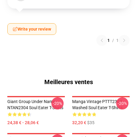
Write your review
1
/
1
Meilleures ventes
Giant Group Under Name
Manga Vintage PTTT2304
-20%
-20%
NTAN2304 Soul Eater T-Shirts
Washed Soul Eater T-Shirts
24,38 € - 28,06 €
32,20 €
$35