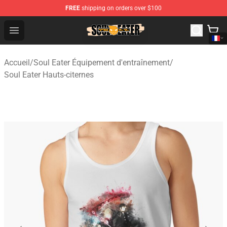
FREE
shipping on orders over $100
Soul Eater Store - Official Soul Eater Merchandise Shop
Open menu
Accueil
/
Soul Eater Équipement d'entraînement
/
Soul Eater Hauts-citernes