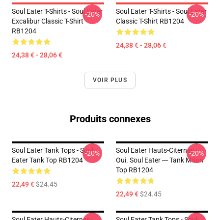
Soul Eater T-Shirts - Soul Eater
Soul Eater T-Shirts - Soul Eater
-20%
-20%
Excalibur Classic T-Shirt
Classic T-Shirt RB1204
RB1204
24,38 € - 28,06 €
24,38 € - 28,06 €
VOIR PLUS
Produits connexes
Soul Eater Tank Tops - Soul
Soul Eater Hauts-Citernes -
-20%
-20%
Eater Tank Top RB1204
Oui. Soul Eater --- Tank Moon
Top RB1204
22,49 €
$24.45
22,49 €
$24.45
Soul Eater Hauts-Citernes -
Soul Eater Tank Tops - Soul