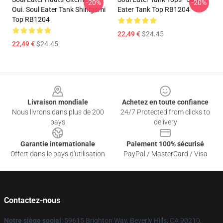
-20%
-20%
Oui. Soul Eater Tank Shinigami
Eater Tank Top RB1204
Top RB1204
22,49 €
$24.45
22,49 €
$24.45
Footer
Livraison mondiale
Achetez en toute confiance
Nous livrons dans plus de 200
24/7 Protected from clicks to
pays
delivery
Garantie internationale
Paiement 100% sécurisé
Offert dans le pays d'utilisation
PayPal / MasterCard / Visa
Contactez-nous
Notre siège social
: 59615 Brighton Way, Beverly Hills, CA 90210,