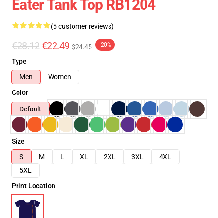
Eater Tank Top RB1204
(5 customer reviews)
€28.12
€22.49
-20%
$24.45
Type
Men
Women
Color
Default
Size
S
M
L
XL
2XL
3XL
4XL
5XL
Print Location