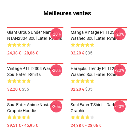
Meilleures ventes
Giant Group Under Name
Manga Vintage PTTT2304
-20%
-20%
NTAN2304 Soul Eater T-Shirts
Washed Soul Eater T-Shirts
24,38 € - 28,06 €
32,20 €
$35
Vintage PTTT2304 Washed
Harajuku Trendy PTTT2304
-20%
-20%
Soul Eater T-Shirts
Washed Soul Eater T-Shirts
32,20 €
$35
32,20 €
$35
Soul Eater Anime Nostalgia
Soul Eater T-Shirt – Dark
-20%
-20%
Graphic Hoodie
Graphic
39,51 € - 45,95 €
24,38 € - 28,06 €