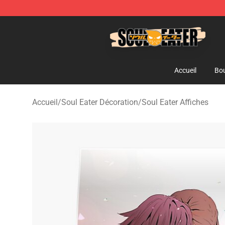
Soul Eater Store - Official Soul Eater Merchandise Sho
Accueil
Bou
Accueil
/
Soul Eater Décoration
/
Soul Eater Affiches