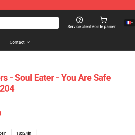
Service client
Voir le panier
Contact
rs - Soul Eater - You Are Safe
1204
)
24in
18x24in