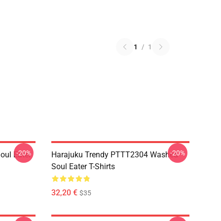
1
/
1
-20%
-20%
ul Eater
Harajuku Trendy PTTT2304 Washed
Soul Eater T-Shirts
32,20 €
$35