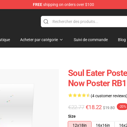
FREE
shipping on orders over $100
p
tique
Acheter par catégorie
Suivi de commande
Blog
Soul Eater Poste
Now Poster RB
(4 customer reviews
€22.77
€18.22
-20%
$19.80
Size
12x18in
16x16in
16x