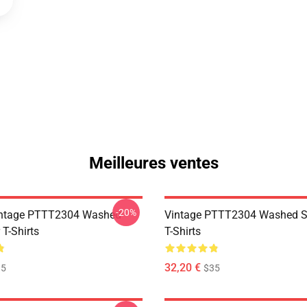
Meilleures ventes
-20%
ntage PTTT2304 Washed
Vintage PTTT2304 Washed So
 T-Shirts
T-Shirts
32,20 €
35
$35