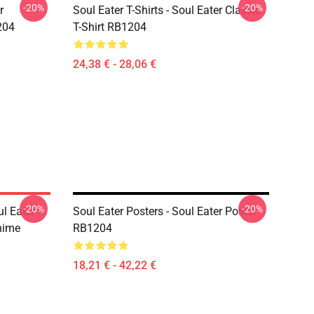
-20%
-20%
r
Soul Eater T-Shirts - Soul Eater Classic
204
T-Shirt RB1204
24,38 € - 28,06 €
-20%
-20%
ul Eater
Soul Eater Posters - Soul Eater Poster
nime
RB1204
18,21 € - 42,22 €