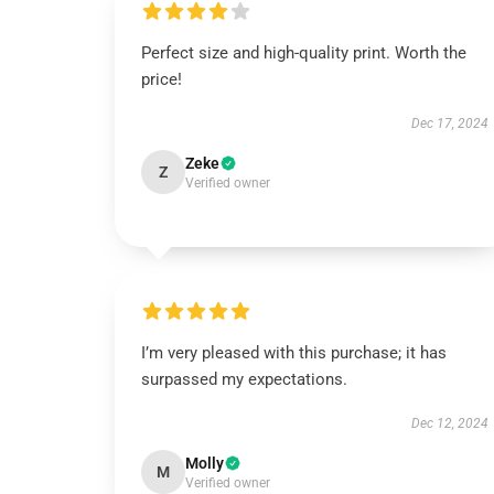
Perfect size and high-quality print. Worth the
price!
Dec 17, 2024
Zeke
Z
Verified owner
I’m very pleased with this purchase; it has
surpassed my expectations.
Dec 12, 2024
Molly
M
Verified owner