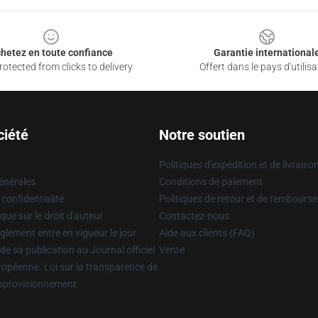
hetez en toute confiance
Garantie international
otected from clicks to delivery
Offert dans le pays d'utilisa
ciété
Notre soutien
Politiques d'expédition et de livraiso
énérales
Conditions de paiement
 confidentialité
Politiques de retour et de rembours
que sur le droit d'auteur
Contactez-nous
glement entre en vigueur le jour
Aide aux clients (FAQ)
 de sa publication au Journal officiel
Vente
uropéenne. Loi sur la transparence de
approvisionnement