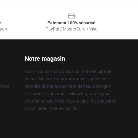
e
Paiement 100% sécurisé
tion
PayPal / MasterCard / Visa
Notre magasin
n
Nos produits sont conçus par notre équipe de
pointe. Nous offrons une grande variété de
ement
produits de haute qualité et de beaux designs.
Ces articles sont non seulement parfaits pour
vous en raison de leur look unique, mais aussi en
raison de leur haute qualité.