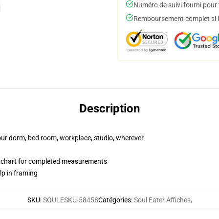
Numéro de suivi fourni pour t
Remboursement complet si le
Description
your dorm, bed room, workplace, studio, wherever
n chart for completed measurements
lp in framing
SKU
:
SOULESKU-58458
Catégories
:
Soul Eater Affiches
,