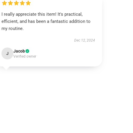
I really appreciate this item! It's practical,
efficient, and has been a fantastic addition to
my routine.
Dec 12, 2024
Jacob
J
Verified owner