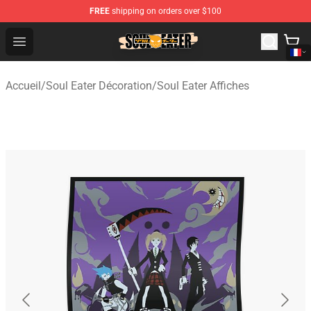
FREE
shipping on orders over $100
Soul Eater Store - Official Soul Eater Merchandise Shop
Open menu
Accueil
/
Soul Eater Décoration
/
Soul Eater Affiches