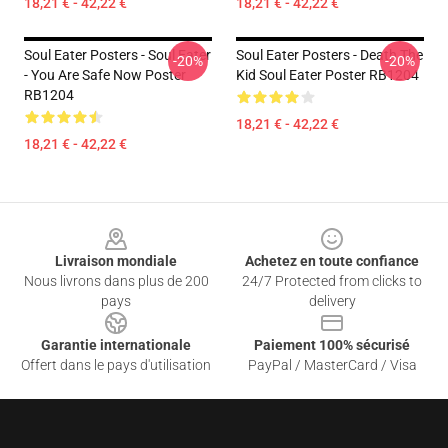
18,21 € - 42,22 €
18,21 € - 42,22 €
Soul Eater Posters - Soul Eater
Soul Eater Posters - Death The
-20%
-20%
- You Are Safe Now Poster
Kid Soul Eater Poster RB1204
RB1204
18,21 € - 42,22 €
18,21 € - 42,22 €
Footer
Livraison mondiale
Achetez en toute confiance
Nous livrons dans plus de 200
24/7 Protected from clicks to
pays
delivery
Garantie internationale
Paiement 100% sécurisé
Offert dans le pays d'utilisation
PayPal / MasterCard / Visa