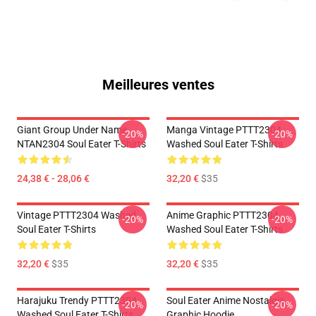
Meilleures ventes
Giant Group Under Name
Manga Vintage PTTT2304
-20%
-20%
NTAN2304 Soul Eater T-Shirts
Washed Soul Eater T-Shirts
24,38 € - 28,06 €
32,20 €
$35
Vintage PTTT2304 Washed
Anime Graphic PTTT2304
-20%
-20%
Soul Eater T-Shirts
Washed Soul Eater T-Shirts
32,20 €
$35
32,20 €
$35
Harajuku Trendy PTTT2304
Soul Eater Anime Nostalgia
-20%
-20%
Washed Soul Eater T-Shirts
Graphic Hoodie