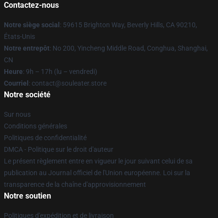
Contactez-nous
Notre siège social
: 59615 Brighton Way, Beverly Hills, CA 90210,
États-Unis
Notre entrepôt
: No 200, Yincheng Middle Road, Conghua, Shanghai,
CN
Heure
: 9h – 17h (lu – vendredi)
Courriel
: contact@souleater.store
Notre société
Sur nous
Conditions générales
Politiques de confidentialité
DMCA - Politique sur le droit d'auteur
Le présent règlement entre en vigueur le jour suivant celui de sa
publication au Journal officiel de l'Union européenne. Loi sur la
transparence de la chaîne d'approvisionnement
Notre soutien
Politiques d'expédition et de livraison