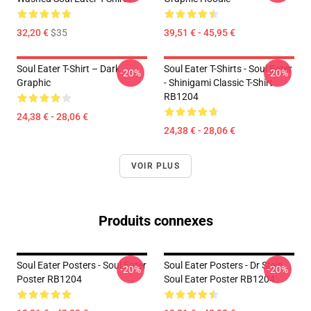
32,20 €
$35
39,51 € - 45,95 €
Soul Eater T-Shirt – Dark
Soul Eater T-Shirts - Soul Eater
-20%
-20%
Graphic
- Shinigami Classic T-Shirt
RB1204
24,38 € - 28,06 €
24,38 € - 28,06 €
VOIR PLUS
Produits connexes
Soul Eater Posters - Soul Eater
Soul Eater Posters - Dr Stein
-20%
-20%
Poster RB1204
Soul Eater Poster RB1204