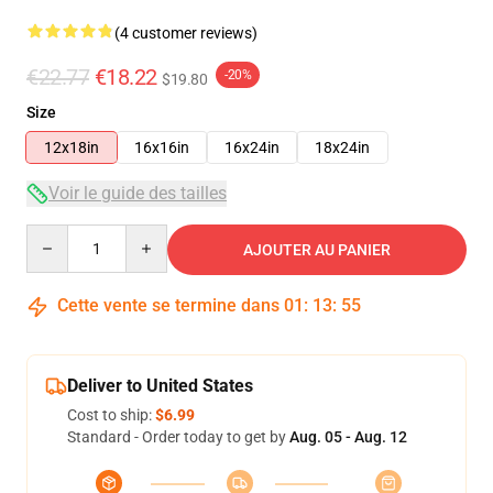
(4 customer reviews)
€22.77
€18.22
-20%
$19.80
Size
12x18in
16x16in
16x24in
18x24in
Voir le guide des tailles
Quantity
AJOUTER AU PANIER
Cette vente se termine dans
01
:
13
:
54
Deliver to United States
Cost to ship:
$6.99
Standard - Order today to get by
Aug. 05 - Aug. 12