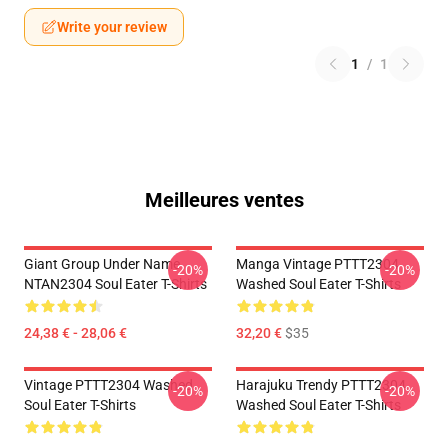
Write your review
1
/
1
Meilleures ventes
Giant Group Under Name
Manga Vintage PTTT2304
-20%
-20%
NTAN2304 Soul Eater T-Shirts
Washed Soul Eater T-Shirts
24,38 € - 28,06 €
32,20 €
$35
Vintage PTTT2304 Washed
Harajuku Trendy PTTT2304
-20%
-20%
Soul Eater T-Shirts
Washed Soul Eater T-Shirts