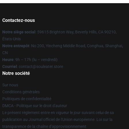
Contactez-nous
Notre siège social
: 59615 Brighton Way, Beverly Hills, CA 90210,
États-Unis
Notre entrepôt
: No 200, Yincheng Middle Road, Conghua, Shanghai,
CN
Heure
: 9h – 17h (lu – vendredi)
Courriel
: contact@souleater.store
Notre société
Sur nous
Conditions générales
Politiques de confidentialité
DMCA - Politique sur le droit d'auteur
Le présent règlement entre en vigueur le jour suivant celui de sa
publication au Journal officiel de l'Union européenne. Loi sur la
transparence de la chaîne d'approvisionnement