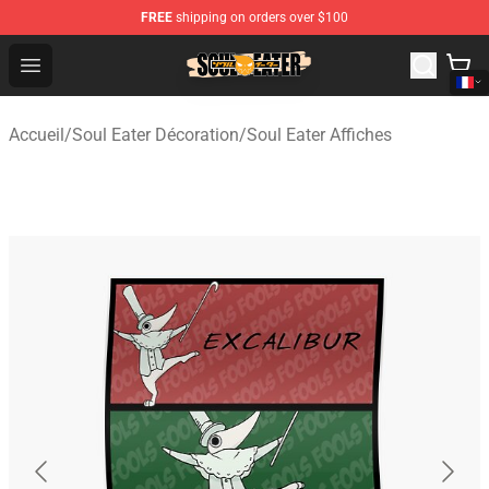
FREE
shipping on orders over $100
Soul Eater Store - Official Soul Eater Merchandise Shop
Open menu
Accueil
/
Soul Eater Décoration
/
Soul Eater Affiches