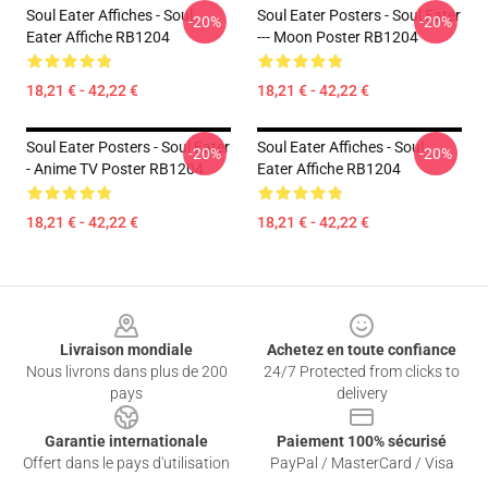
Soul Eater Affiches - Soul
Soul Eater Posters - Soul Eater
-20%
-20%
Eater Affiche RB1204
--- Moon Poster RB1204
18,21 € - 42,22 €
18,21 € - 42,22 €
Soul Eater Posters - Soul Eater
Soul Eater Affiches - Soul
-20%
-20%
- Anime TV Poster RB1204
Eater Affiche RB1204
18,21 € - 42,22 €
18,21 € - 42,22 €
Footer
Livraison mondiale
Achetez en toute confiance
Nous livrons dans plus de 200
24/7 Protected from clicks to
pays
delivery
Garantie internationale
Paiement 100% sécurisé
Offert dans le pays d'utilisation
PayPal / MasterCard / Visa