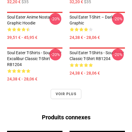
32,20 €
$35
32,20 €
$35
Soul Eater Anime Nostalgia
Soul Eater T-Shirt – Dark
-20%
-20%
Graphic Hoodie
Graphic
39,51 € - 45,95 €
24,38 € - 28,06 €
Soul Eater T-Shirts - Soul Eater
Soul Eater T-Shirts - Soul Eater
-20%
-20%
Excalibur Classic T-Shirt
Classic T-Shirt RB1204
RB1204
24,38 € - 28,06 €
24,38 € - 28,06 €
VOIR PLUS
Produits connexes