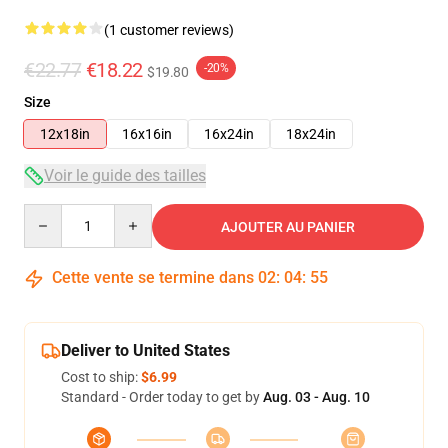
(1 customer reviews)
€22.77
€18.22
-20%
$19.80
Size
12x18in
16x16in
16x24in
18x24in
Voir le guide des tailles
Quantity
AJOUTER AU PANIER
Cette vente se termine dans
02
:
04
:
54
Deliver to United States
Cost to ship:
$6.99
Standard - Order today to get by
Aug. 03 - Aug. 10