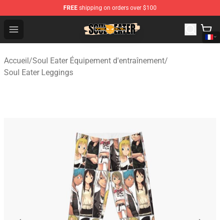
FREE
shipping on orders over $100
Soul Eater Store - Official Soul Eater Merchandise Shop
Open menu
Accueil
/
Soul Eater Équipement d'entraînement
/
Soul Eater Leggings