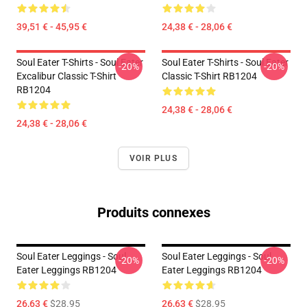
39,51 € - 45,95 €
24,38 € - 28,06 €
Soul Eater T-Shirts - Soul Eater
Soul Eater T-Shirts - Soul Eater
-20%
-20%
Excalibur Classic T-Shirt
Classic T-Shirt RB1204
RB1204
24,38 € - 28,06 €
24,38 € - 28,06 €
VOIR PLUS
Produits connexes
Soul Eater Leggings - Soul
Soul Eater Leggings - Soul
-20%
-20%
Eater Leggings RB1204
Eater Leggings RB1204
26,63 €
$28.95
26,63 €
$28.95