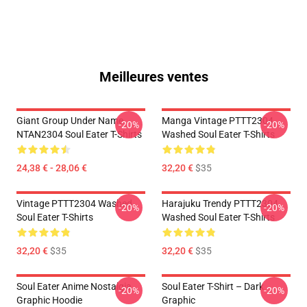
Meilleures ventes
Giant Group Under Name
Manga Vintage PTTT2304
-20%
-20%
NTAN2304 Soul Eater T-Shirts
Washed Soul Eater T-Shirts
24,38 € - 28,06 €
32,20 €
$35
Vintage PTTT2304 Washed
Harajuku Trendy PTTT2304
-20%
-20%
Soul Eater T-Shirts
Washed Soul Eater T-Shirts
32,20 €
$35
32,20 €
$35
Soul Eater Anime Nostalgia
Soul Eater T-Shirt – Dark
-20%
-20%
Graphic Hoodie
Graphic