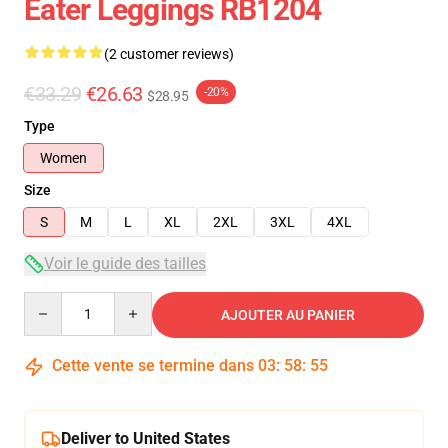
Eater Leggings RB1204
(2 customer reviews)
€33.29
€26.63
-20%
$28.95
Type
Women
Size
S
M
L
XL
2XL
3XL
4XL
Voir le guide des tailles
Quantity
AJOUTER AU PANIER
Cette vente se termine dans
03
:
58
:
54
Deliver to United States