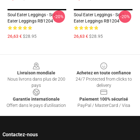
Soul Eater Leggings - Soul
Soul Eater Leggings - Soul
-20%
-20%
Eater Leggings RB1204
Eater Leggings RB1204
26,63 €
$28.95
26,63 €
$28.95
Footer
Livraison mondiale
Achetez en toute confiance
Nous livrons dans plus de 200
24/7 Protected from clicks to
pays
delivery
Garantie internationale
Paiement 100% sécurisé
Offert dans le pays d'utilisation
PayPal / MasterCard / Visa
Contactez-nous