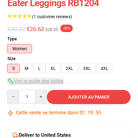
Eater Leggings RB1204
(1 customer reviews)
€33.29
€26.63
-20%
$28.95
Type
Women
Size
S
M
L
XL
2XL
3XL
4XL
Voir le guide des tailles
Quantity
AJOUTER AU PANIER
Cette vente se termine dans
01
:
10
:
54
Deliver to United States