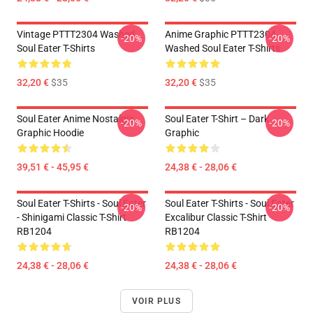
Vintage PTTT2304 Washed
Anime Graphic PTTT2304
-20%
-20%
Soul Eater T-Shirts
Washed Soul Eater T-Shirts
32,20 €
$35
32,20 €
$35
Soul Eater Anime Nostalgia
Soul Eater T-Shirt – Dark
-20%
-20%
Graphic Hoodie
Graphic
39,51 € - 45,95 €
24,38 € - 28,06 €
Soul Eater T-Shirts - Soul Eater
Soul Eater T-Shirts - Soul Eater
-20%
-20%
- Shinigami Classic T-Shirt
Excalibur Classic T-Shirt
RB1204
RB1204
24,38 € - 28,06 €
24,38 € - 28,06 €
VOIR PLUS