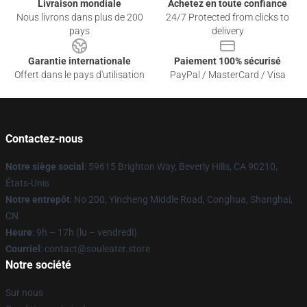
Livraison mondiale
Achetez en toute confiance
Nous livrons dans plus de 200
24/7 Protected from clicks to
pays
delivery
Garantie internationale
Paiement 100% sécurisé
Offert dans le pays d'utilisation
PayPal / MasterCard / Visa
Contactez-nous
Notre siège social
: 59615 Brighton Way, Beverly Hills, CA 90210,
États-Unis
Notre entrepôt
: No 200, Yincheng Middle Road, Conghua, Shanghai,
CN
Heure
: 9h – 17h (lu – vendredi)
Courriel
: contact@souleater.store
Notre société
Sur nous