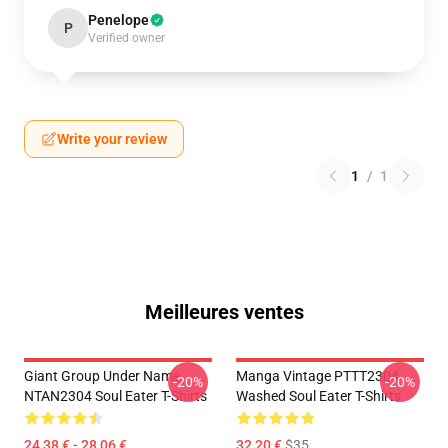
Penelope
P
Verified owner
Write your review
1
/
1
Meilleures ventes
Giant Group Under Name
Manga Vintage PTTT2304
-20%
-20%
NTAN2304 Soul Eater T-Shirts
Washed Soul Eater T-Shirts
24,38 € - 28,06 €
32,20 €
$35