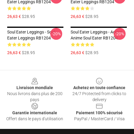
Eater Leggings RB1204
Eater Leggings RB1204
26,63 €
$28.95
26,63 €
$28.95
Soul Eater Leggings - Soul
Soul Eater Leggings - Action
-20%
-20%
Eater Leggings RB1204
Anime Soul Eater RB1204
26,63 €
$28.95
26,63 €
$28.95
Footer
Livraison mondiale
Achetez en toute confiance
Nous livrons dans plus de 200
24/7 Protected from clicks to
pays
delivery
Garantie internationale
Paiement 100% sécurisé
Offert dans le pays d'utilisation
PayPal / MasterCard / Visa