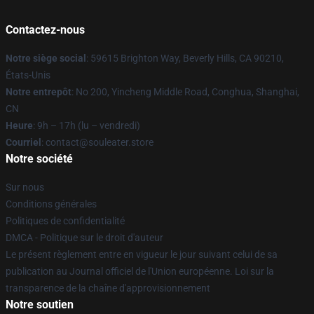
Contactez-nous
Notre siège social
: 59615 Brighton Way, Beverly Hills, CA 90210,
États-Unis
Notre entrepôt
: No 200, Yincheng Middle Road, Conghua, Shanghai,
CN
Heure
: 9h – 17h (lu – vendredi)
Courriel
: contact@souleater.store
Notre société
Sur nous
Conditions générales
Politiques de confidentialité
DMCA - Politique sur le droit d'auteur
Le présent règlement entre en vigueur le jour suivant celui de sa
publication au Journal officiel de l'Union européenne. Loi sur la
transparence de la chaîne d'approvisionnement
Notre soutien