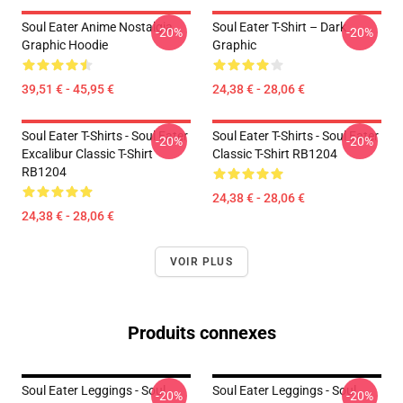
Soul Eater Anime Nostalgia
Soul Eater T-Shirt – Dark
-20%
-20%
Graphic Hoodie
Graphic
39,51 € - 45,95 €
24,38 € - 28,06 €
Soul Eater T-Shirts - Soul Eater
Soul Eater T-Shirts - Soul Eater
-20%
-20%
Excalibur Classic T-Shirt
Classic T-Shirt RB1204
RB1204
24,38 € - 28,06 €
24,38 € - 28,06 €
VOIR PLUS
Produits connexes
Soul Eater Leggings - Soul
Soul Eater Leggings - Soul
-20%
-20%