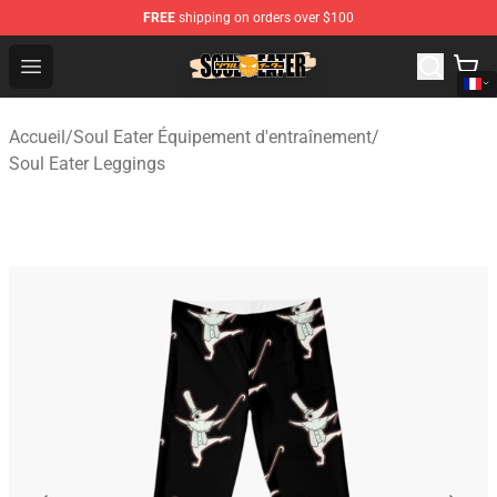
FREE
shipping on orders over $100
Soul Eater Store - Official Soul Eater Merchandise Shop
Open menu
Accueil
/
Soul Eater Équipement d'entraînement
/
Soul Eater Leggings