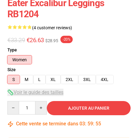
Eater Excalibur Leggings
RB1204
(4 customer reviews)
€33.29
€26.63
-20%
$28.95
Type
Women
Size
S
M
L
XL
2XL
3XL
4XL
Voir le guide des tailles
Quantity
AJOUTER AU PANIER
Cette vente se termine dans
03
:
59
:
54