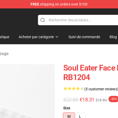
FREE
shipping on orders over $100
p
tique
Acheter par catégorie
Suivi de commande
Blog
isage
Soul Eater Face 
RB1204
(5 customer reviews
€22.88
€18.31
-20%
$19.90
Size
M
L