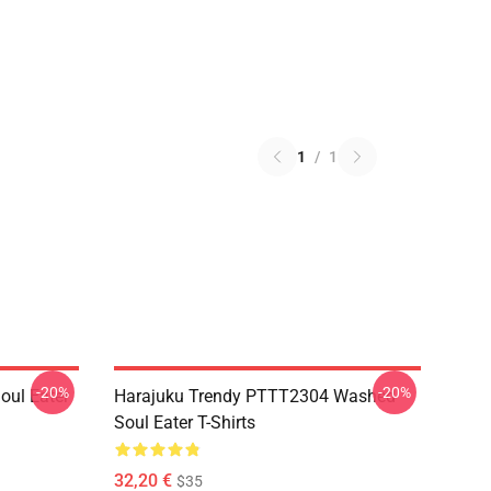
1
/
1
-20%
-20%
ul Eater
Harajuku Trendy PTTT2304 Washed
Soul Eater T-Shirts
32,20 €
$35