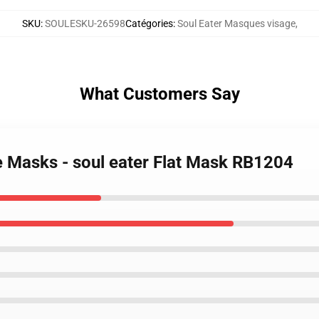
SKU
:
SOULESKU-26598
Catégories
:
Soul Eater Masques visage
,
What Customers Say
e Masks - soul eater Flat Mask RB1204