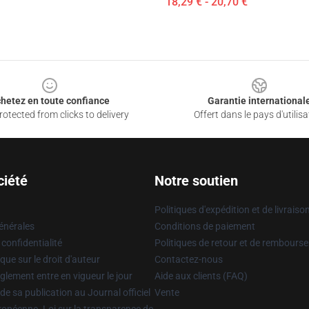
18,29 € - 20,70 €
hetez en toute confiance
Garantie international
otected from clicks to delivery
Offert dans le pays d'utilisa
ciété
Notre soutien
Politiques d'expédition et de livraiso
énérales
Conditions de paiement
 confidentialité
Politiques de retour et de rembours
que sur le droit d'auteur
Contactez-nous
glement entre en vigueur le jour
Aide aux clients (FAQ)
 de sa publication au Journal officiel
Vente