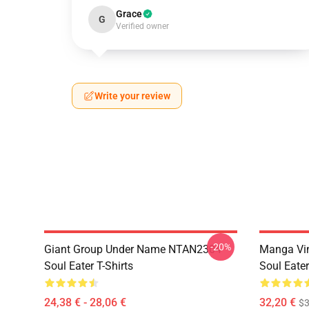
Grace
G
Verified owner
Write your review
-20%
Giant Group Under Name NTAN2304
Manga Vi
Soul Eater T-Shirts
Soul Eater
24,38 € - 28,06 €
32,20 €
$