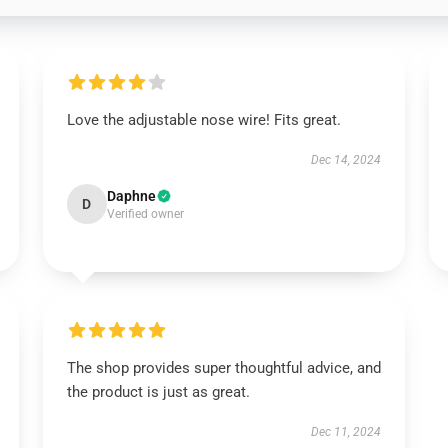
Love the adjustable nose wire! Fits great.
Dec 14, 2024
Daphne
D
Verified owner
The shop provides super thoughtful advice, and
the product is just as great.
Dec 11, 2024