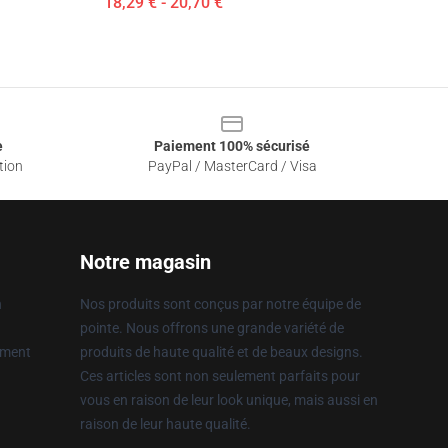
18,29 € - 20,70 €
e
Paiement 100% sécurisé
tion
PayPal / MasterCard / Visa
Notre magasin
n
Nos produits sont conçus par notre équipe de
pointe. Nous offrons une grande variété de
ement
produits de haute qualité et de beaux designs.
Ces articles sont non seulement parfaits pour
vous en raison de leur look unique, mais aussi en
raison de leur haute qualité.