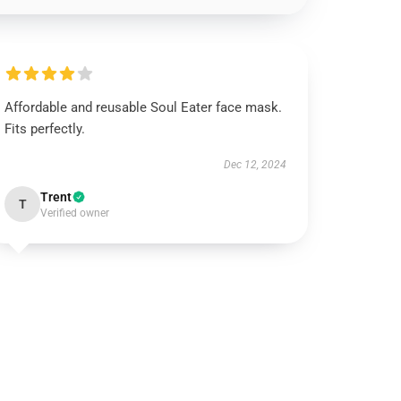
Affordable and reusable Soul Eater face mask.
Fits perfectly.
Dec 12, 2024
Trent
T
Verified owner