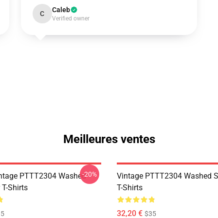
Caleb
C
Verified owner
Meilleures ventes
-20%
ntage PTTT2304 Washed
Vintage PTTT2304 Washed So
 T-Shirts
T-Shirts
32,20 €
35
$35