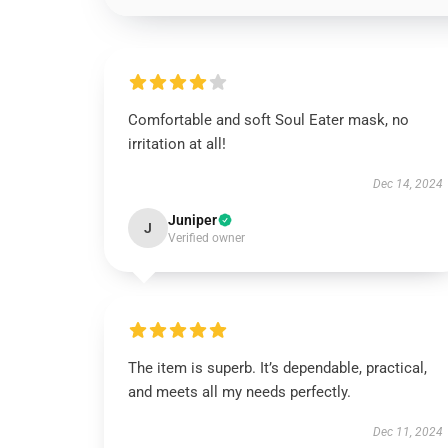
Comfortable and soft Soul Eater mask, no
irritation at all!
Dec 14, 2024
Juniper
J
Verified owner
The item is superb. It’s dependable, practical,
and meets all my needs perfectly.
Dec 11, 2024