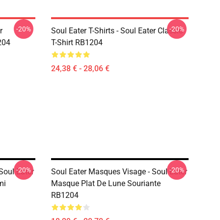
-20%
-20%
r
Soul Eater T-Shirts - Soul Eater Classic
204
T-Shirt RB1204
24,38 € - 28,06 €
-20%
-20%
Soul Eater
Soul Eater Masques Visage - Soul Eater
mi
Masque Plat De Lune Souriante
RB1204