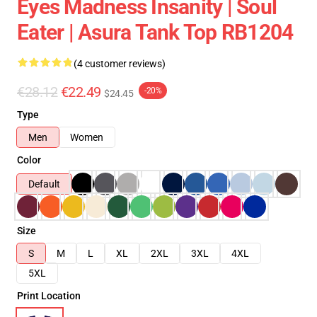
Eyes Madness Insanity | Soul
Eater | Asura Tank Top RB1204
(4 customer reviews)
€28.12
€22.49
-20%
$24.45
Type
Men
Women
Color
Default
Size
S
M
L
XL
2XL
3XL
4XL
5XL
Print Location