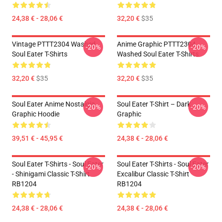
24,38 € - 28,06 €
32,20 €
$35
Vintage PTTT2304 Washed
Anime Graphic PTTT2304
-20%
-20%
Soul Eater T-Shirts
Washed Soul Eater T-Shirts
32,20 €
$35
32,20 €
$35
Soul Eater Anime Nostalgia
Soul Eater T-Shirt – Dark
-20%
-20%
Graphic Hoodie
Graphic
39,51 € - 45,95 €
24,38 € - 28,06 €
Soul Eater T-Shirts - Soul Eater
Soul Eater T-Shirts - Soul Eater
-20%
-20%
- Shinigami Classic T-Shirt
Excalibur Classic T-Shirt
RB1204
RB1204
24,38 € - 28,06 €
24,38 € - 28,06 €