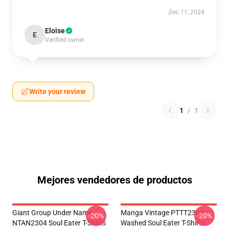
Dec 11, 2024
Eloise
E
Verified owner
Write your review
1
/
1
Mejores vendedores de productos
Giant Group Under Name
Manga Vintage PTTT2304
-20%
-20%
NTAN2304 Soul Eater T-Shirts
Washed Soul Eater T-Shirts