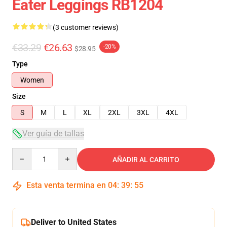
Eater Leggings RB1204
(3 customer reviews)
€33.29
€26.63
-20%
$28.95
Type
Women
Size
S
M
L
XL
2XL
3XL
4XL
Ver guía de tallas
Quantity
AÑADIR AL CARRITO
Esta venta termina en
04
:
39
:
54
Deliver to United States