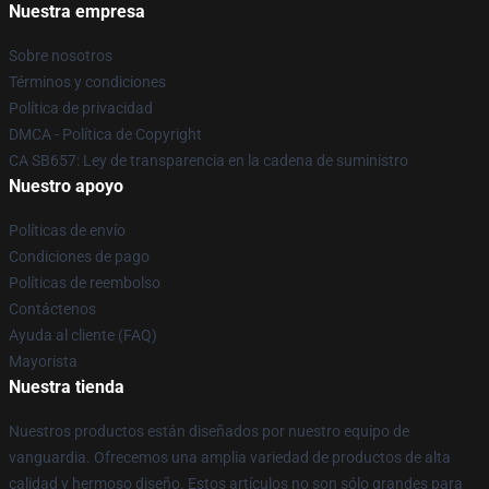
Nuestra empresa
Sobre nosotros
Términos y condiciones
Política de privacidad
DMCA - Política de Copyright
CA SB657: Ley de transparencia en la cadena de suministro
Nuestro apoyo
Políticas de envío
Condiciones de pago
Políticas de reembolso
Contáctenos
Ayuda al cliente (FAQ)
Mayorista
Nuestra tienda
Nuestros productos están diseñados por nuestro equipo de
vanguardia. Ofrecemos una amplia variedad de productos de alta
calidad y hermoso diseño. Estos artículos no son sólo grandes para