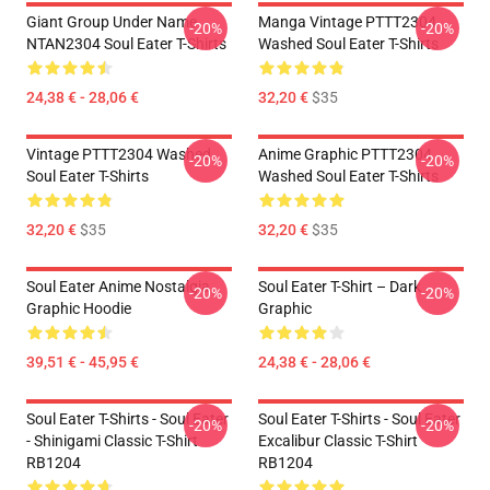
Giant Group Under Name
Manga Vintage PTTT2304
-20%
-20%
NTAN2304 Soul Eater T-Shirts
Washed Soul Eater T-Shirts
24,38 € - 28,06 €
32,20 €
$35
Vintage PTTT2304 Washed
Anime Graphic PTTT2304
-20%
-20%
Soul Eater T-Shirts
Washed Soul Eater T-Shirts
32,20 €
$35
32,20 €
$35
Soul Eater Anime Nostalgia
Soul Eater T-Shirt – Dark
-20%
-20%
Graphic Hoodie
Graphic
39,51 € - 45,95 €
24,38 € - 28,06 €
Soul Eater T-Shirts - Soul Eater
Soul Eater T-Shirts - Soul Eater
-20%
-20%
- Shinigami Classic T-Shirt
Excalibur Classic T-Shirt
RB1204
RB1204