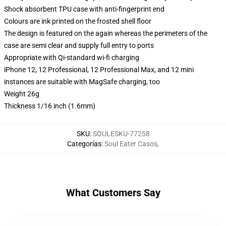
Shock absorbent TPU case with anti-fingerprint end
Colours are ink printed on the frosted shell floor
The design is featured on the again whereas the perimeters of the
case are semi clear and supply full entry to ports
Appropriate with Qi-standard wi-fi charging
iPhone 12, 12 Professional, 12 Professional Max, and 12 mini
instances are suitable with MagSafe charging, too
Weight 26g
Thickness 1/16 inch (1.6mm)
SKU
:
SOULESKU-77258
Categorías
:
Soul Eater Casos
,
What Customers Say