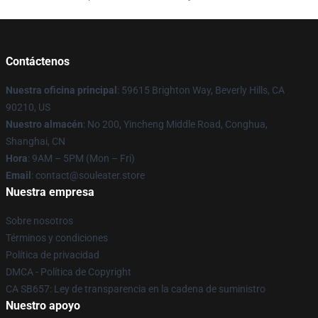
Contáctenos
Nuestra oficina principal
: 59615 Brighton Way, Beverly Hills, CA
90210, US
Nuestro almacén
: No 200, Yincheng Middle Road, Conghua,
Shanghai, CN
Hora
: 9AM – 5PM (Mon – Fri)
Email
: contact@souleater.store
Nuestra empresa
Sobre nosotros
Términos y condiciones
Política de privacidad
DMCA - Política de Copyright
CA SB657: Ley de transparencia en la cadena de suministro
Nuestro apoyo