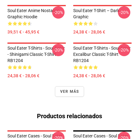
Soul Eater Anime Nostalgia
Soul Eater T-Shirt – Dark
-20%
-20%
Graphic Hoodie
Graphic
39,51 € - 45,95 €
24,38 € - 28,06 €
Soul Eater T-Shirts - Soul Eater
Soul Eater T-Shirts - Soul Eater
-20%
-20%
- Shinigami Classic T-Shirt
Excalibur Classic T-Shirt
RB1204
RB1204
24,38 € - 28,06 €
24,38 € - 28,06 €
VER MÁS
Productos relacionados
Soul Eater Cases - Soul Eater
Soul Eater Cases - Soul Eater
-20%
-20%