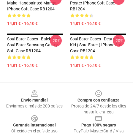
Maka Handpainted Manga
Poster IPhone Soft Case
IPhone Soft Case RB1204
RB1204
14,81 € - 16,10 €
14,81 € - 16,10 €
Soul Eater Cases - Balck Star -
Soul Eater Cases - Death The
-20%
-20%
Soul Eater Samsung Galaxy
Kid ( Soul Eater ) IPhone Soft
Soft Case RB1204
Case RB1204
14,81 € - 16,10 €
14,81 € - 16,10 €
Footer
Envío mundial
Compra con confianza
Enviamos a más de 200 países
Protegido 24/7 desde los clics
hasta la entrega
Garantía internacional
Pago 100% seguro
Ofrecido en el país de uso
PayPal / MasterCard / Visa