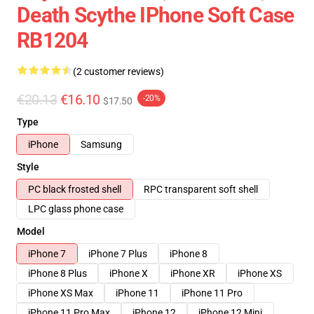
Death Scythe IPhone Soft Case
RB1204
(2 customer reviews)
€20.13
€16.10
-20%
$17.50
Type
iPhone
Samsung
Style
PC black frosted shell
RPC transparent soft shell
LPC glass phone case
Model
iPhone 7
iPhone 7 Plus
iPhone 8
iPhone 8 Plus
iPhone X
iPhone XR
iPhone XS
iPhone XS Max
iPhone 11
iPhone 11 Pro
iPhone 11 Pro Max
iPhone 12
iPhone 12 Mini