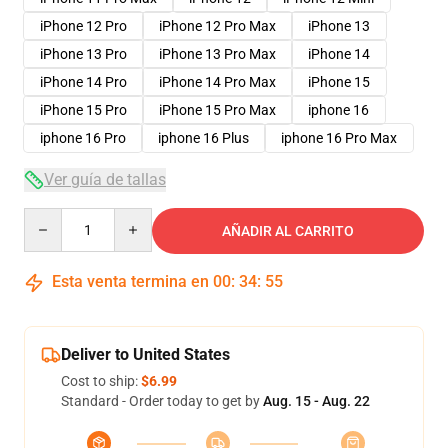
iPhone 12 Pro
iPhone 12 Pro Max
iPhone 13
iPhone 13 Pro
iPhone 13 Pro Max
iPhone 14
iPhone 14 Pro
iPhone 14 Pro Max
iPhone 15
iPhone 15 Pro
iPhone 15 Pro Max
iphone 16
iphone 16 Pro
iphone 16 Plus
iphone 16 Pro Max
Ver guía de tallas
Quantity
AÑADIR AL CARRITO
Esta venta termina en
00
:
34
:
54
Deliver to United States
Cost to ship:
$6.99
Standard - Order today to get by
Aug. 15 - Aug. 22